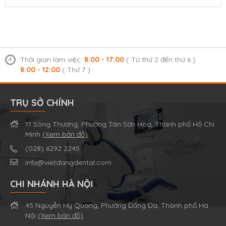
Thời gian làm việc:
8:00 - 17:00
( Từ thứ 2 đến thứ 6 )
8:00 - 12:00
( Thứ 7 )
TRỤ SỞ CHÍNH
11 Sông Thương, Phường Tân Sơn Hòa, Thành phố Hồ Chí
Minh
(Xem bản đồ)
(028) 6292 2245
info@vietdangdental.com
CHI NHÁNH HÀ NỘI
45 Nguyễn Hy Quang, Phường Đống Đa, Thành phố Hà
Nội
(Xem bản đồ)