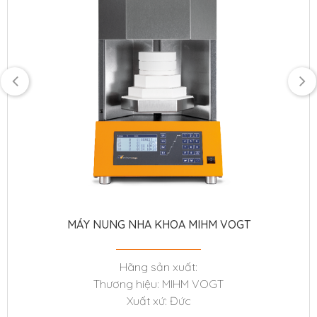
MÁY NUNG NHA KHOA MIHM VOGT
Hãng sản xuất:
Thương hiệu: MIHM VOGT
Xuất xứ: Đức