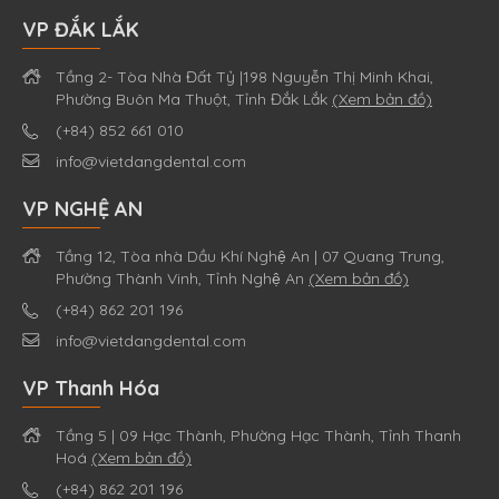
VP ĐẮK LẮK
Tầng 2- Tòa Nhà Đất Tỷ |198 Nguyễn Thị Minh Khai,
Phường Buôn Ma Thuột, Tỉnh Đắk Lắk
(Xem bản đồ)
(+84) 852 661 010
info@vietdangdental.com
VP NGHỆ AN
Tầng 12, Tòa nhà Dầu Khí Nghệ An | 07 Quang Trung,
Phường Thành Vinh, Tỉnh Nghệ An
(Xem bản đồ)
(+84) 862 201 196
info@vietdangdental.com
VP Thanh Hóa
Tầng 5 | 09 Hạc Thành, Phường Hạc Thành, Tỉnh Thanh
Hoá
(Xem bản đồ)
(+84) 862 201 196