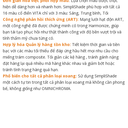
Đơn giản hóa việc phối hợp màu:
Lựa chọn màu được thực
hiện dễ dàng hơn và nhanh hơn. SimpliShade phù hợp với tất cả
16 màu cổ điển VITA chỉ với 3 màu: Sáng, Trung bình, Tối
Công nghệ phản hồi thích ứng (ART):
Mạng lưới hạt độn ART,
một công nghệ đã được chứng minh có trong Harmonize, giúp
bạn tái tạo phục hồi như thật thành công với độ bền vượt trội và
tính thẩm mỹ chưa từng có.
Hợp lý hóa Quản lý hàng tồn kho:
Tiết kiệm thời gian và tiền
bạc với các màu tối thiểu để đáp ứng hầu hết mọi nhu cầu cho
miếng trám composite. Tối giản các kệ hàng , tránh gánh nặng
đặt hàng lại quá nhiều mã hàng khác nhau và giảm bớt hoặc
tránh tình trạng hàng quá hạn.
Phổ biến cho tất cả phân loại xoang:
Sử dụng SimpliShade
một cách tự tin trong tất cả phân loại xoang mà không cần phong
bế, không giống như OMNICHROMA.