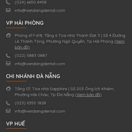
(024) 6650 8458
info@vietdangdental.com
VP HẢI PHÒNG
Phòng 617-618, Tầng 6 Tòa nhà Thành Đạt 3 | Số 4 Đường
Lê Thánh Tông, Phường Ngô Quyền, Tp Hải Phòng
(Xem
bản đồ)
(022) 5883 0887
info@vietdangdental.com
CHI NHÁNH ĐÀ NẴNG
Tầng 07, Tòa nhà Sapphire | Số 203 Ông Ích Khiêm,
Phường Hải Châu, Tp Đà Nẵng
(Xem bản đồ)
(023) 6355 1828
info@vietdangdental.com
VP HUẾ