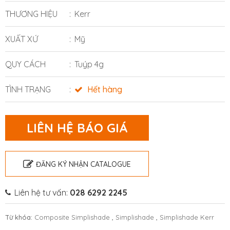
THƯƠNG HIỆU
Kerr
XUẤT XỨ
Mỹ
QUY CÁCH
Tuýp 4g
TÌNH TRẠNG
Hết hàng
LIÊN HỆ BÁO GIÁ
ĐĂNG KÝ NHẬN CATALOGUE
Liên hệ tư vấn:
028 6292 2245
Từ khóa:
Composite Simplishade
,
Simplishade
,
Simplishade Kerr