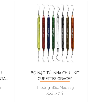
U
BỘ NẠO TÚI NHA CHU - KIT
NTAL
CURETTES GRACEY
ALUMINIUM HANDLE
y
Thương hiệu: Medesy
Xuất xứ: Ý