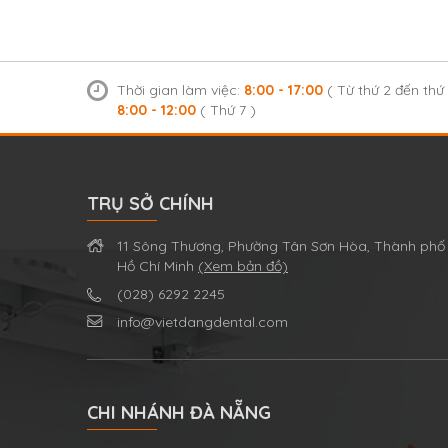
Thời gian làm việc:
8:00 - 17:00
( Từ thứ 2 đến thứ 
8:00 - 12:00
( Thứ 7 )
TRỤ SỞ CHÍNH
11 Sông Thương, Phường Tân Sơn Hòa, Thành phố
Hồ Chí Minh
(Xem bản đồ)
(028) 6292 2245
info@vietdangdental.com
CHI NHÁNH ĐÀ NẴNG