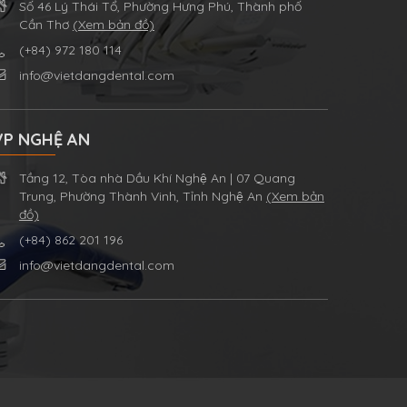
Số 46 Lý Thái Tổ, Phường Hưng Phú, Thành phố
Cần Thơ
(Xem bản đồ)
(+84) 972 180 114
info@vietdangdental.com
VP NGHỆ AN
Tầng 12, Tòa nhà Dầu Khí Nghệ An | 07 Quang
Trung, Phường Thành Vinh, Tỉnh Nghệ An
(Xem bản
đồ)
(+84) 862 201 196
info@vietdangdental.com