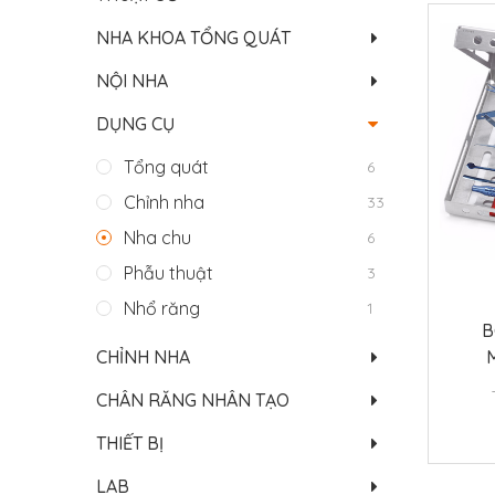
NHA KHOA TỔNG QUÁT
NỘI NHA
DỤNG CỤ
Tổng quát
6
Chỉnh nha
33
Nha chu
6
Phẫu thuật
3
Nhổ răng
1
B
CHỈNH NHA
CHÂN RĂNG NHÂN TẠO
THIẾT BỊ
LAB