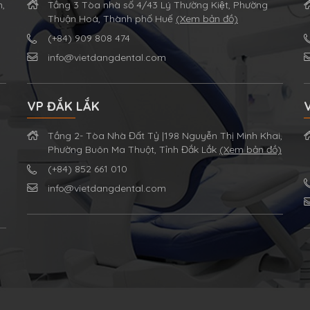
m,
Tầng 3 Tòa nhà số 4/43 Lý Thường Kiệt, Phường
Thuận Hoá, Thành phố Huế
(Xem bản đồ)
(+84) 909 808 474
info@vietdangdental.com
VP ĐẮK LẮK
Tầng 2- Tòa Nhà Đất Tỷ |198 Nguyễn Thị Minh Khai,
Phường Buôn Ma Thuột, Tỉnh Đắk Lắk
(Xem bản đồ)
(+84) 852 661 010
info@vietdangdental.com