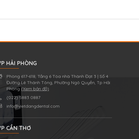
VP HẢI PHÒNG
Phòng 617-618, Tầng 6 Tòa nhà Thành Đạt 3 | Số 4
Đường Lê Thánh Tông, Phường Ngô Quyền, Tp Hải
Phòng
(Xem bản đồ)
(022) 5883 0887
info@vietdangdental.com
VP CẦN THƠ