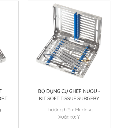
T
BỘ DỤNG CỤ GHÉP NƯỚU -
ORT
KIT SOFT TISSUE SURGERY
y
Thương hiệu: Medesy
Xuất xứ: Ý