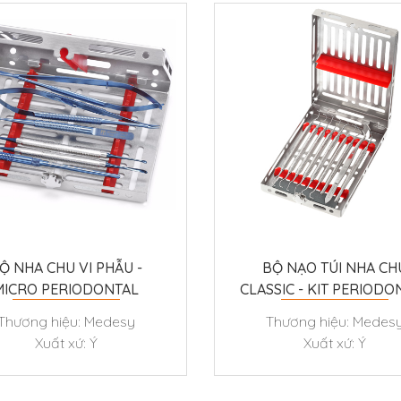
Ộ NHA CHU VI PHẪU -
BỘ NẠO TÚI NHA CH
MICRO PERIODONTAL
CLASSIC - KIT PERIODO
SURGERY KIT
CLASSIC
Thương hiệu: Medesy
Thương hiệu: Medes
Xuất xứ: Ý
Xuất xứ: Ý