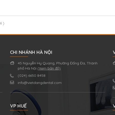
6 )
CHI NHÁNH HÀ NỘI
45 Nguyễn Hy Quang, Phường Đống Đa, Thành
phố Hà Nội
(Xem bản đồ)
(024) 6650 8458
info@vietdangdental.com
VP HUẾ