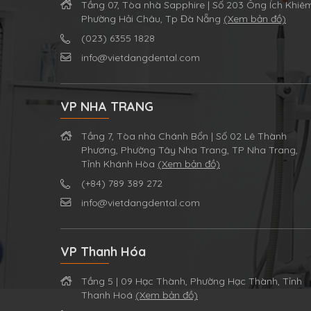
Tầng 07, Tòa nhà Sapphire | Số 203 Ông Ích Khiê
Phường Hải Châu, Tp Đà Nẵng
(Xem bản đồ)
(023) 6355 1828
info@vietdangdental.com
VP NHA TRANG
Tầng 7, Tòa nhà Chánh Bổn | Số 02 Lê Thành
Phương, Phường Tây Nha Trang, TP Nha Trang,
Tỉnh Khánh Hòa
(Xem bản đồ)
(+84) 789 389 272
info@vietdangdental.com
VP Thanh Hóa
Tầng 5 | 09 Hạc Thành, Phường Hạc Thành, Tỉnh
Thanh Hoá
(Xem bản đồ)