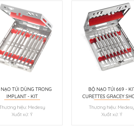
 NẠO TÚI DÙNG TRONG
BỘ NẠO TÚI 669 - KI
IMPLANT - KIT
CURETTES GRACEY SH
PERIMPLANTITE
TYPE COLOR
Thương hiệu: Medesy
Thương hiệu: Medes
Xuất xứ: Ý
Xuất xứ: Ý