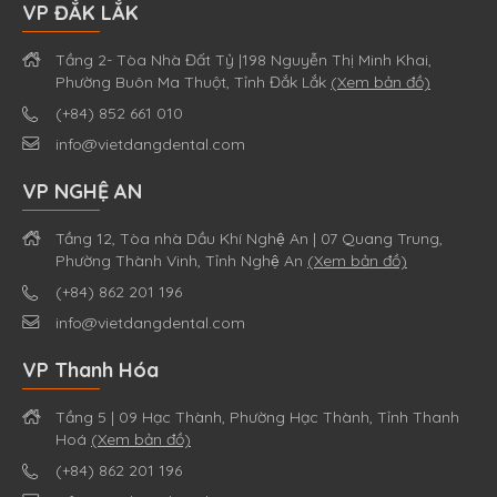
VP ĐẮK LẮK
Tầng 2- Tòa Nhà Đất Tỷ |198 Nguyễn Thị Minh Khai,
Phường Buôn Ma Thuột, Tỉnh Đắk Lắk
(Xem bản đồ)
(+84) 852 661 010
info@vietdangdental.com
VP NGHỆ AN
Tầng 12, Tòa nhà Dầu Khí Nghệ An | 07 Quang Trung,
Phường Thành Vinh, Tỉnh Nghệ An
(Xem bản đồ)
(+84) 862 201 196
info@vietdangdental.com
VP Thanh Hóa
Tầng 5 | 09 Hạc Thành, Phường Hạc Thành, Tỉnh Thanh
Hoá
(Xem bản đồ)
(+84) 862 201 196