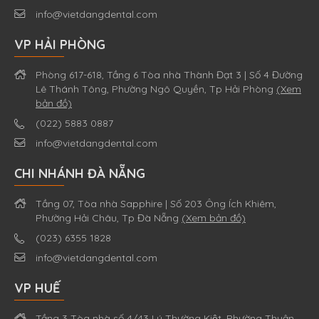
info@vietdangdental.com
VP HẢI PHÒNG
Phòng 617-618, Tầng 6 Tòa nhà Thành Đạt 3 | Số 4 Đường
Lê Thánh Tông, Phường Ngô Quyền, Tp Hải Phòng
(Xem
bản đồ)
(022) 5883 0887
info@vietdangdental.com
CHI NHÁNH ĐÀ NẴNG
Tầng 07, Tòa nhà Sapphire | Số 203 Ông Ích Khiêm,
Phường Hải Châu, Tp Đà Nẵng
(Xem bản đồ)
(023) 6355 1828
info@vietdangdental.com
VP HUẾ
Tầng 3 Tòa nhà số 4/43 Lý Thường Kiệt, Phường Thuận