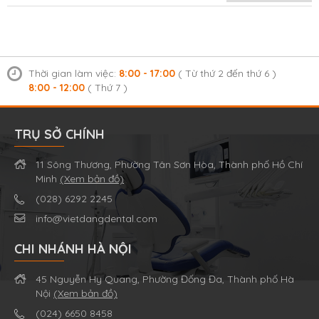
Thời gian làm việc:
8:00 - 17:00
( Từ thứ 2 đến thứ 6 )
8:00 - 12:00
( Thứ 7 )
TRỤ SỞ CHÍNH
11 Sông Thương, Phường Tân Sơn Hòa, Thành phố Hồ Chí
Minh
(Xem bản đồ)
(028) 6292 2245
info@vietdangdental.com
CHI NHÁNH HÀ NỘI
45 Nguyễn Hy Quang, Phường Đống Đa, Thành phố Hà
Nội
(Xem bản đồ)
(024) 6650 8458