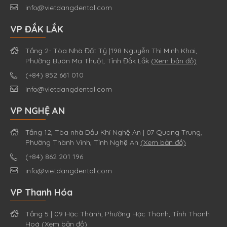
info@vietdangdental.com
VP ĐẮK LẮK
Tầng 2- Tòa Nhà Đất Tỷ |198 Nguyễn Thị Minh Khai,
Phường Buôn Ma Thuột, Tỉnh Đắk Lắk
(Xem bản đồ)
(+84) 852 661 010
info@vietdangdental.com
VP NGHỆ AN
Tầng 12, Tòa nhà Dầu Khí Nghệ An | 07 Quang Trung,
Phường Thành Vinh, Tỉnh Nghệ An
(Xem bản đồ)
(+84) 862 201 196
info@vietdangdental.com
VP Thanh Hóa
Tầng 5 | 09 Hạc Thành, Phường Hạc Thành, Tỉnh Thanh
Hoá
(Xem bản đồ)