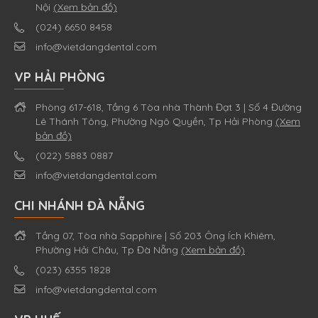
Nội
(Xem bản đồ)
(024) 6650 8458
info@vietdangdental.com
VP HẢI PHÒNG
Phòng 617-618, Tầng 6 Tòa nhà Thành Đạt 3 | Số 4 Đường
Lê Thánh Tông, Phường Ngô Quyền, Tp Hải Phòng
(Xem
bản đồ)
(022) 5883 0887
info@vietdangdental.com
CHI NHÁNH ĐÀ NẴNG
Tầng 07, Tòa nhà Sapphire | Số 203 Ông Ích Khiêm,
Phường Hải Châu, Tp Đà Nẵng
(Xem bản đồ)
(023) 6355 1828
info@vietdangdental.com