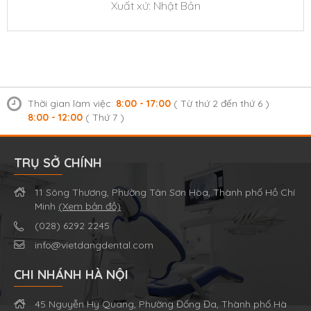
Xuất xứ: Nhật Bản
Thời gian làm việc:
8:00 - 17:00
( Từ thứ 2 đến thứ 6 )
8:00 - 12:00
( Thứ 7 )
TRỤ SỞ CHÍNH
11 Sông Thương, Phường Tân Sơn Hòa, Thành phố Hồ Chí
Minh
(Xem bản đồ)
(028) 6292 2245
info@vietdangdental.com
CHI NHÁNH HÀ NỘI
45 Nguyễn Hy Quang, Phường Đống Đa, Thành phố Hà