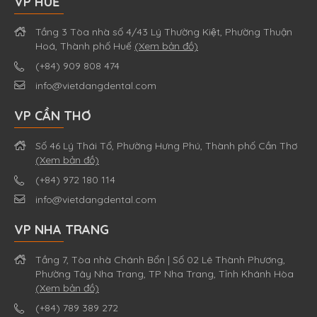
VP HUẾ
Tầng 3 Tòa nhà số 4/43 Lý Thường Kiệt, Phường Thuận
Hoá, Thành phố Huế
(Xem bản đồ)
(+84) 909 808 474
info@vietdangdental.com
VP CẦN THƠ
Số 46 Lý Thái Tổ, Phường Hưng Phú, Thành phố Cần Thơ
(Xem bản đồ)
(+84) 972 180 114
info@vietdangdental.com
VP NHA TRANG
Tầng 7, Tòa nhà Chánh Bổn | Số 02 Lê Thành Phương,
Phường Tây Nha Trang, TP Nha Trang, Tỉnh Khánh Hòa
(Xem bản đồ)
(+84) 789 389 272