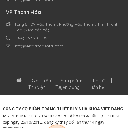
info@vietdangdental.com
VP Thanh Hóa
Tầng 5 | 09 Hạc Thành, Phường Hạc Thành, Tỉnh Thanh
Hoá
(Xem bản đồ)
(+84) 862 201 196
info@vietdangdental.com
Giới thiệu
Sản phẩm
Tin Tức
Thư viện
Tuyển dụng
Liên hệ
CÔNG TY CỔ PHẦN TRANG THIẾT BỊ Y NHA KHOA VIỆT ĐĂNG
MST/GPĐKKD: 0312024302 do Sở Kế hoạch & Đầu tư TP.HCM
cấp ngày 25/10/2012, đăng ký thay đổi lần thứ 14 ngày