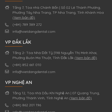
Tầng 7, Tòa nhà Chánh Bổn | Số 02 Lê Thành Phương,
Phường Tây Nha Trang, TP Nha Trang, Tỉnh Khánh Hòa
(Xem bản đồ)
(+84) 789 389 272
info@vietdangdental.com
VP ĐẮK LẮK
Tầng 2- Tòa Nhà Đất Tỷ |198 Nguyễn Thị Minh Khai,
Phường Buôn Ma Thuột, Tỉnh Đắk Lắk
(Xem bản đồ)
(+84) 852 661 010
info@vietdangdental.com
VP NGHỆ AN
Tầng 12, Tòa nhà Dầu Khí Nghệ An | 07 Quang Trung,
Phường Thành Vinh, Tỉnh Nghệ An
(Xem bản đồ)
(+84) 862 201 196