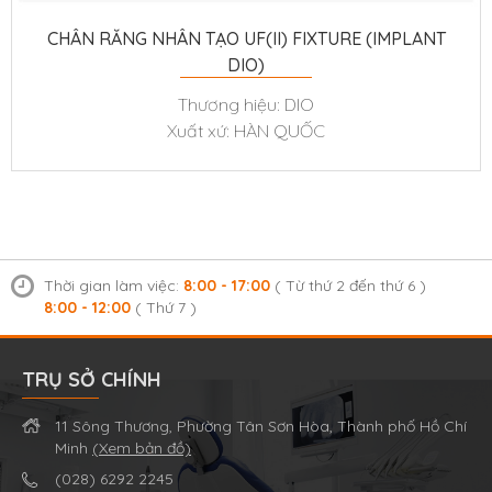
CHÂN RĂNG NHÂN TẠO UF(II) FIXTURE (IMPLANT
DIO)
Thương hiệu: DIO
Xuất xứ: HÀN QUỐC
Thời gian làm việc:
8:00 - 17:00
( Từ thứ 2 đến thứ 6 )
8:00 - 12:00
( Thứ 7 )
TRỤ SỞ CHÍNH
11 Sông Thương, Phường Tân Sơn Hòa, Thành phố Hồ Chí
Minh
(Xem bản đồ)
(028) 6292 2245