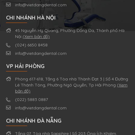
info@vietdangdental.com
CHI NHÁNH HÀ NỘI
45 Nguyễn Hy Quang, Phường Đống Đa, Thành phố Hà
Nội
(Xem bản đồ)
(024) 6650 8458
info@vietdangdental.com
VP HẢI PHÒNG
Phòng 617-618, Tầng 6 Tòa nhà Thành Đạt 3 | Số 4 Đường
Lê Thánh Tông, Phường Ngô Quyền, Tp Hải Phòng
(Xem
bản đồ)
(022) 5883 0887
info@vietdangdental.com
CHI NHÁNH ĐÀ NẴNG
Tầng 07, Tòa nhà Sapphire | Số 203 Ông Ích Khiêm,