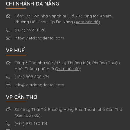
CHI NHÁNH ĐÀ NẴNG
Tầng 07, Tòa nhà Sapphire | Số 203 Ông Ích Khiêm,
Phường Hải Châu, Tp Đà Nẵng
(Xem bản đồ)
(023) 6355 1828
info@vietdangdental.com
VP HUẾ
Tầng 3 Tòa nhà số 4/43 Lý Thường Kiệt, Phường Thuận
Hoá, Thành phố Huế
(Xem bản đồ)
(+84) 909 808 474
info@vietdangdental.com
VP CẦN THƠ
Số 46 Lý Thái Tổ, Phường Hưng Phú, Thành phố Cần Thơ
(Xem bản đồ)
(+84) 972 180 114