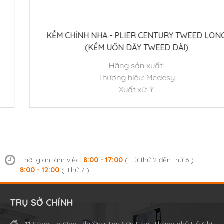
KỀM CHỈNH NHA - PLIER CENTURY TWEED LONG
(KỀM UỐN DÂY TWEED DÀI)
Hãng sản xuất:
Thương hiệu: Medesy
Xuất xứ: Ý
Thời gian làm việc:
8:00 - 17:00
( Từ thứ 2 đến thứ 6 )
8:00 - 12:00
( Thứ 7 )
TRỤ SỞ CHÍNH