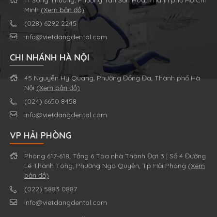
11 Sông Thương, Phường Tân Sơn Hòa, Thành phố Hồ Chí
Minh
(Xem bản đồ)
(028) 6292 2245
info@vietdangdental.com
CHI NHÁNH HÀ NỘI
45 Nguyễn Hy Quang, Phường Đống Đa, Thành phố Hà
Nội
(Xem bản đồ)
(024) 6650 8458
info@vietdangdental.com
VP HẢI PHÒNG
Phòng 617-618, Tầng 6 Tòa nhà Thành Đạt 3 | Số 4 Đường
Lê Thánh Tông, Phường Ngô Quyền, Tp Hải Phòng
(Xem
bản đồ)
(022) 5883 0887
info@vietdangdental.com