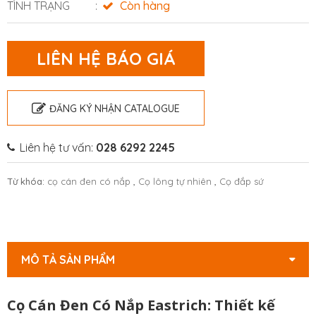
TÌNH TRẠNG
Còn hàng
LIÊN HỆ BÁO GIÁ
ĐĂNG KÝ NHẬN CATALOGUE
Liên hệ tư vấn:
028 6292 2245
Từ khóa:
cọ cán đen có nắp
,
Cọ lông tự nhiên
,
Cọ đắp sứ
MÔ TẢ SẢN PHẨM
Cọ Cán Đen Có Nắp Eastrich: Thiết kế