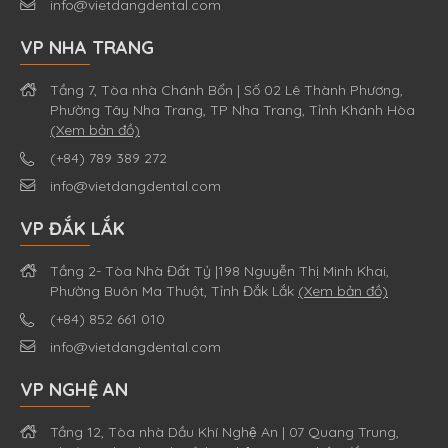
info@vietdangdental.com
VP NHA TRANG
Tầng 7, Tòa nhà Chánh Bổn | Số 02 Lê Thành Phương,
Phường Tây Nha Trang, TP Nha Trang, Tỉnh Khánh Hòa
(Xem bản đồ)
(+84) 789 389 272
info@vietdangdental.com
VP ĐẮK LẮK
Tầng 2- Tòa Nhà Đất Tỷ |198 Nguyễn Thị Minh Khai,
Phường Buôn Ma Thuột, Tỉnh Đắk Lắk
(Xem bản đồ)
(+84) 852 661 010
info@vietdangdental.com
VP NGHỆ AN
Tầng 12, Tòa nhà Dầu Khí Nghệ An | 07 Quang Trung,