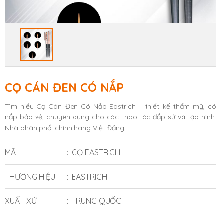
CỌ CÁN ĐEN CÓ NẮP
Tìm hiểu Cọ Cán Đen Có Nắp Eastrich – thiết kế thẩm mỹ, có
nắp bảo vệ, chuyên dụng cho các thao tác đắp sứ và tạo hình.
Nhà phân phối chính hãng Việt Đăng
MÃ
CỌ EASTRICH
THƯƠNG HIỆU
EASTRICH
XUẤT XỨ
TRUNG QUỐC