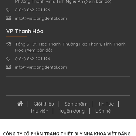
Phường Thành Vinh, Tỉnh Nghệ An
(Xem bản đồ)
(+84) 862 201 196
info@vietdangdental.com
VP Thanh Hóa
Tầng 5 | 09 Hạc Thành, Phường Hạc Thành, Tỉnh Thanh
Hoá
(Xem bản đồ)
(+84) 862 201 196
info@vietdangdental.com
Giới thiệu
Sản phẩm
Tin Tức
Thư viện
Tuyển dụng
Liên hệ
CÔNG TY CỔ PHẦN TRANG THIẾT BỊ Y NHA KHOA VIỆT ĐĂNG