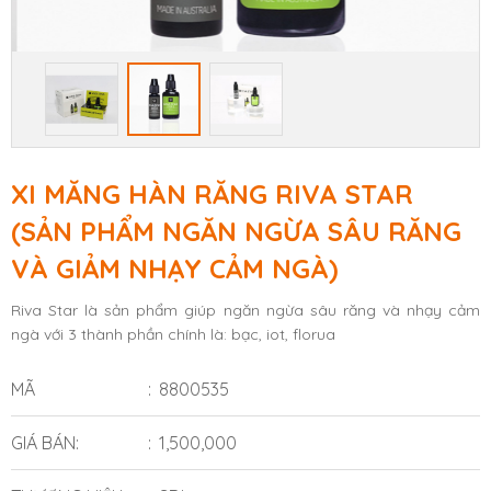
XI MĂNG HÀN RĂNG RIVA STAR
(SẢN PHẨM NGĂN NGỪA SÂU RĂNG
VÀ GIẢM NHẠY CẢM NGÀ)
Riva Star là sản phẩm giúp ngăn ngừa sâu răng và nhạy cảm
ngà với 3 thành phần chính là: bạc, iot, florua
MÃ
8800535
GIÁ BÁN:
1,500,000