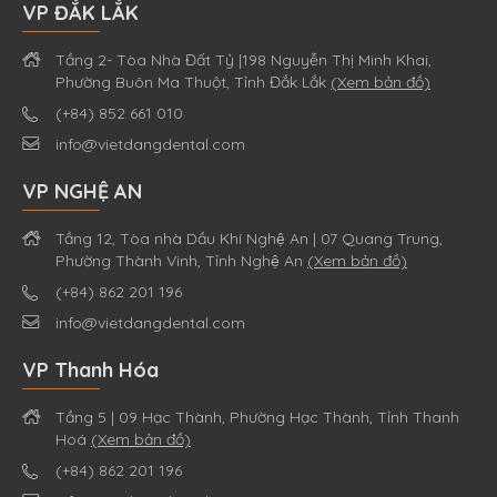
VP ĐẮK LẮK
Tầng 2- Tòa Nhà Đất Tỷ |198 Nguyễn Thị Minh Khai,
Phường Buôn Ma Thuột, Tỉnh Đắk Lắk
(Xem bản đồ)
(+84) 852 661 010
info@vietdangdental.com
VP NGHỆ AN
Tầng 12, Tòa nhà Dầu Khí Nghệ An | 07 Quang Trung,
Phường Thành Vinh, Tỉnh Nghệ An
(Xem bản đồ)
(+84) 862 201 196
info@vietdangdental.com
VP Thanh Hóa
Tầng 5 | 09 Hạc Thành, Phường Hạc Thành, Tỉnh Thanh
Hoá
(Xem bản đồ)
(+84) 862 201 196