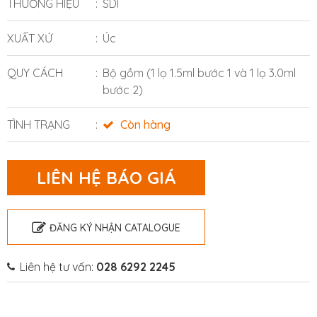
THƯƠNG HIỆU
SDI
XUẤT XỨ
Úc
QUY CÁCH
Bộ gồm (1 lọ 1.5ml bước 1 và 1 lọ 3.0ml
bước 2)
TÌNH TRẠNG
Còn hàng
LIÊN HỆ BÁO GIÁ
ĐĂNG KÝ NHẬN CATALOGUE
Liên hệ tư vấn:
028 6292 2245