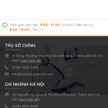
Thời gian làm việc:
8:00 - 17:00
( Từ thứ 2 đến thứ 6 )
8:00 - 12:00
( Thứ 7 )
TRỤ SỞ CHÍNH
11 Sông Thương, Phường Tân Sơn Hòa, Thành phố Hồ Chí
Minh
(Xem bản đồ)
(028) 6292 2245
info@vietdangdental.com
CHI NHÁNH HÀ NỘI
45 Nguyễn Hy Quang, Phường Đống Đa, Thành phố Hà
Nội
(Xem bản đồ)
(024) 6650 8458