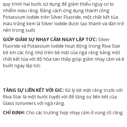
quy trình hai bước sử dụng để giảm thiểu nguy cơ bị
nhiễm màu răng. Bằng cách ứng dụng thành công
Potassium Iodide trên Silver Fluoride, một chất kết tủa
màu trắng kem là Silver Iodide được tạo thành và dần trở
nên trong suốt
GIÚP GIẢM SỰ NHẠY CẢM NGAY LẬP TỨC:
Silver
Fluoride và Potassium Iodide hoạt động trong Riva Star
bít kín các ống nhỏ trên bề mặt của ngà răng bằng một
chất kết tủa với độ hòa tan thấp giúp giảm nhạy cảm và ê
buốt ngay lập tức.
TĂNG SỰ LIÊN KẾT VỚI GIC:
Xử lý bề mặt răng trước với
Riva Star là một bước tuyệt vời để tăng sự liên kết của
Glass Ionomers với ngà răng.
CHỈ ĐỊNH:
Cho các trường hợp nhạy cảm ở vùng cổ răng