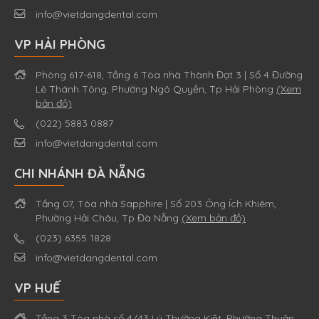
info@vietdangdental.com
VP HẢI PHÒNG
Phòng 617-618, Tầng 6 Tòa nhà Thành Đạt 3 | Số 4 Đường
Lê Thánh Tông, Phường Ngô Quyền, Tp Hải Phòng
(Xem
bản đồ)
(022) 5883 0887
info@vietdangdental.com
CHI NHÁNH ĐÀ NẴNG
Tầng 07, Tòa nhà Sapphire | Số 203 Ông Ích Khiêm,
Phường Hải Châu, Tp Đà Nẵng
(Xem bản đồ)
(023) 6355 1828
info@vietdangdental.com
VP HUẾ
Tầng 3 Tòa nhà số 4/43 Lý Thường Kiệt, Phường Thuận