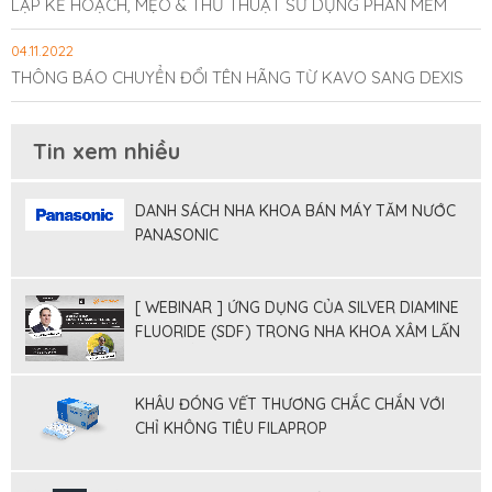
LẬP KẾ HOẠCH, MẸO & THỦ THUẬT SỬ DỤNG PHẦN MỀM
04.11.2022
THÔNG BÁO CHUYỂN ĐỔI TÊN HÃNG TỪ KAVO SANG DEXIS
Tin xem nhiều
DANH SÁCH NHA KHOA BÁN MÁY TĂM NƯỚC
PANASONIC
[ WEBINAR ] ỨNG DỤNG CỦA SILVER DIAMINE
FLUORIDE (SDF) TRONG NHA KHOA XÂM LẤN
TỐI THIỂU
KHÂU ĐÓNG VẾT THƯƠNG CHẮC CHẮN VỚI
CHỈ KHÔNG TIÊU FILAPROP