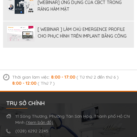
[WEBINAR] ỨNG DỤNG CỦA CBCT TRONG
RĂNG HÀM MẶT
[ WEBINAR ] LÀM CHỦ EMERGENCE PROFILE
CHO PHỤC HÌNH TRÊN IMPLANT BẰNG CÔNG
CỤ SỐ
Thời gian làm việc:
8:00 - 17:00
( Từ thứ 2 đến thứ 6 )
8:00 - 12:00
( Thứ 7 )
TRỤ SỞ CHÍNH
11 Sông Thương, Phường Tân Sơn Hòa, Thành phố Hồ Chí
Minh
(Xem bản đồ)
(028) 6292 2245