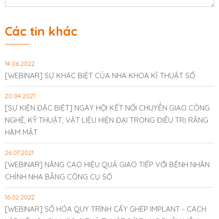
Các tin khác
14.06.2022
[WEBINAR] SỰ KHÁC BIỆT CỦA NHA KHOA KĨ THUẬT SỐ
20.04.2021
[SỰ KIỆN ĐẶC BIỆT] NGÀY HỘI KẾT NỐI CHUYỂN GIAO CÔNG
NGHỆ, KỸ THUẬT, VẬT LIỆU HIỆN ĐẠI TRONG ĐIỀU TRỊ RĂNG
HÀM MẶT
26.07.2021
[WEBINAR] NÂNG CAO HIỆU QUẢ GIAO TIẾP VỚI BỆNH NHÂN
CHỈNH NHA BẰNG CÔNG CỤ SỐ
16.02.2022
[WEBINAR] SỐ HÓA QUY TRÌNH CẤY GHÉP IMPLANT - CÁCH