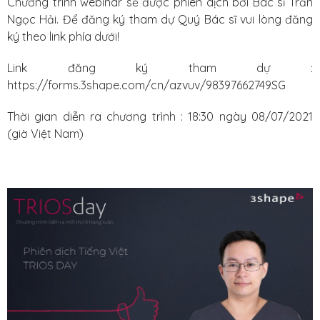
Chương trình webinar sẽ được phiên dịch bởi Bác sĩ Trần
Ngọc Hải. Để đăng ký tham dự Quý Bác sĩ vui lòng đăng
ký theo link phía dưới!
Link đăng ký tham dự :
https://forms.3shape.com/cn/azvuv/98397662749SG
Thời gian diễn ra chương trình : 18:30 ngày 08/07/2021
(giờ Việt Nam)