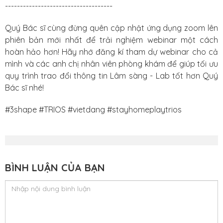
------------------------------------
Quý Bác sĩ cùng đừng quên cập nhật ứng dụng zoom lên
phiên bản mới nhất để trải nghiệm webinar một cách
hoàn hảo hơn! Hãy nhớ đăng kí tham dự webinar cho cả
mình và các anh chị nhân viên phòng khám để giúp tối ưu
quy trình trao đổi thông tin Lâm sàng - Lab tốt hơn Quý
Bác sĩ nhé!
#3shape
#TRIOS
#vietdang
#stayhomeplaytrios
BÌNH LUẬN CỦA BẠN