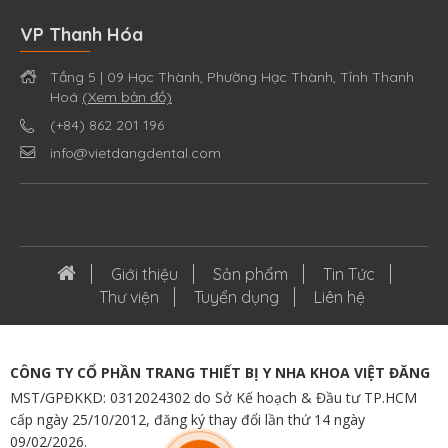
VP Thanh Hóa
Tầng 5 | 09 Hạc Thành, Phường Hạc Thành, Tỉnh Thanh
Hoá
(Xem bản đồ)
(+84) 862 201 196
info@vietdangdental.com
Giới thiệu
Sản phẩm
Tin Tức
Thư viện
Tuyển dụng
Liên hệ
CÔNG TY CỔ PHẦN TRANG THIẾT BỊ Y NHA KHOA VIỆT ĐĂNG
MST/GPĐKKD: 0312024302 do Sở Kế hoạch & Đầu tư TP.HCM
cấp ngày 25/10/2012, đăng ký thay đổi lần thứ 14 ngày
09/02/2026.