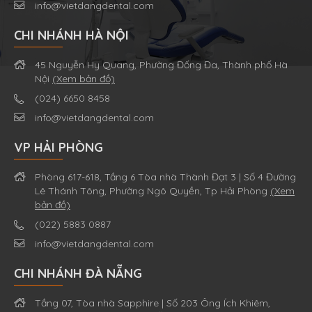
info@vietdangdental.com
CHI NHÁNH HÀ NỘI
45 Nguyễn Hy Quang, Phường Đống Đa, Thành phố Hà
Nội
(Xem bản đồ)
(024) 6650 8458
info@vietdangdental.com
VP HẢI PHÒNG
Phòng 617-618, Tầng 6 Tòa nhà Thành Đạt 3 | Số 4 Đường
Lê Thánh Tông, Phường Ngô Quyền, Tp Hải Phòng
(Xem
bản đồ)
(022) 5883 0887
info@vietdangdental.com
CHI NHÁNH ĐÀ NẴNG
Tầng 07, Tòa nhà Sapphire | Số 203 Ông Ích Khiêm,