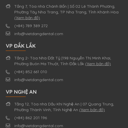
Tầng 7, Tòa nhà Chánh Bổn | Số 02 Lê Thành Phương,
Phường Tây Nha Trang, TP Nha Trang, Tỉnh Khánh Hòa
(Xem bản đồ)
(+84) 789 389 272
info@vietdangdental.com
VP ĐẮK LẮK
Tầng 2- Tòa Nhà Đất Tỷ |198 Nguyễn Thị Minh Khai,
Phường Buôn Ma Thuột, Tỉnh Đắk Lắk
(Xem bản đồ)
(+84) 852 661 010
info@vietdangdental.com
VP NGHỆ AN
Tầng 12, Tòa nhà Dầu Khí Nghệ An | 07 Quang Trung,
Phường Thành Vinh, Tỉnh Nghệ An
(Xem bản đồ)
(+84) 862 201 196
info@vietdangdental.com