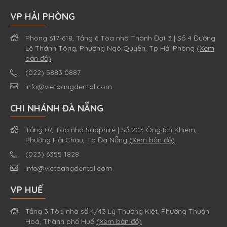
VP HẢI PHÒNG
Phòng 617-618, Tầng 6 Tòa nhà Thành Đạt 3 | Số 4 Đường
Lê Thánh Tông, Phường Ngô Quyền, Tp Hải Phòng
(Xem
bản đồ)
(022) 5883 0887
info@vietdangdental.com
CHI NHÁNH ĐÀ NẴNG
Tầng 07, Tòa nhà Sapphire | Số 203 Ông Ích Khiêm,
Phường Hải Châu, Tp Đà Nẵng
(Xem bản đồ)
(023) 6355 1828
info@vietdangdental.com
VP HUẾ
Tầng 3 Tòa nhà số 4/43 Lý Thường Kiệt, Phường Thuận
Hoá, Thành phố Huế
(Xem bản đồ)