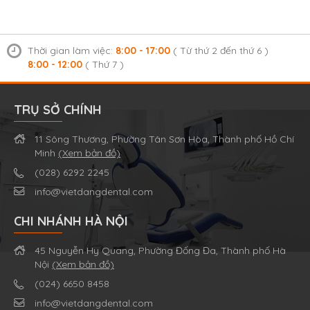
Thời gian làm việc:
8:00 - 17:00
( Từ thứ 2 đến thứ 6 )
8:00 - 12:00
( Thứ 7 )
TRỤ SỞ CHÍNH
11 Sông Thương, Phường Tân Sơn Hòa, Thành phố Hồ Chí
Minh
(Xem bản đồ)
(028) 6292 2245
info@vietdangdental.com
CHI NHÁNH HÀ NỘI
45 Nguyễn Hy Quang, Phường Đống Đa, Thành phố Hà
Nội
(Xem bản đồ)
(024) 6650 8458
info@vietdangdental.com