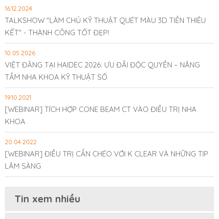
16.12.2024
TALKSHOW "LÀM CHỦ KỸ THUẬT QUÉT MÀU 3D TIỀN THIÊU
KẾT" - THÀNH CÔNG TỐT ĐẸP!
10.05.2026
VIỆT ĐĂNG TẠI HAIDEC 2026: ƯU ĐÃI ĐỘC QUYỀN – NÂNG
TẦM NHA KHOA KỸ THUẬT SỐ
19.10.2021
[WEBINAR] TÍCH HỢP CONE BEAM CT VÀO ĐIỀU TRỊ NHA
KHOA
20.04.2022
[WEBINAR] ĐIỀU TRỊ CẮN CHÉO VỚI K CLEAR VÀ NHỮNG TIP
LÂM SÀNG
Tin xem nhiều