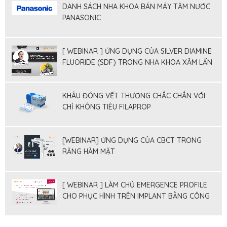
DANH SÁCH NHA KHOA BÁN MÁY TĂM NƯỚC
PANASONIC
[ WEBINAR ] ỨNG DỤNG CỦA SILVER DIAMINE
FLUORIDE (SDF) TRONG NHA KHOA XÂM LẤN
TỐI THIỂU
KHÂU ĐÓNG VẾT THƯƠNG CHẮC CHẮN VỚI
CHỈ KHÔNG TIÊU FILAPROP
[WEBINAR] ỨNG DỤNG CỦA CBCT TRONG
RĂNG HÀM MẶT
[ WEBINAR ] LÀM CHỦ EMERGENCE PROFILE
CHO PHỤC HÌNH TRÊN IMPLANT BẰNG CÔNG
CỤ SỐ