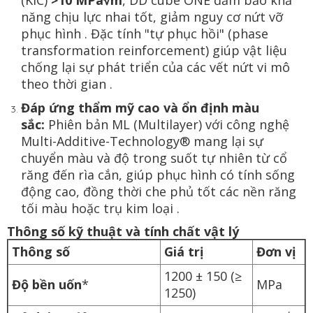
(KIC)
>10 MPa√m
, DD cube ONE đảm bảo khả
năng chịu lực nhai tốt, giảm nguy cơ nứt vỡ
phục hình . Đặc tính "tự phục hồi" (phase
transformation reinforcement) giúp vật liệu
chống lại sự phát triển của các vết nứt vi mô
theo thời gian .
Đáp ứng thẩm mỹ cao và ổn định màu
sắc:
Phiên bản ML (Multilayer) với công nghệ
Multi-Additive-Technology® mang lại sự
chuyển màu và độ trong suốt tự nhiên từ cổ
răng đến rìa cắn, giúp phục hình có tính sống
động cao, đồng thời che phủ tốt các nền răng
tối màu hoặc trụ kim loại .
Thông số kỹ thuật và tính chất vật lý
Thông số
Giá trị
Đơn vị
1200 ± 150 (≥
Độ bền uốn
*
MPa
1250)