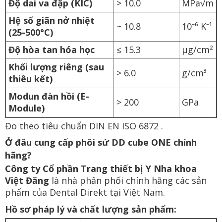
Độ dai va đập (KIC)
> 10.0
MPa√m
Hệ số giãn nở nhiệt
~ 10.8
10⁻⁶ K⁻¹
(25-500°C)
Độ hòa tan hóa học
≤ 15.3
μg/cm²
Khối lượng riêng (sau
> 6.0
g/cm³
thiêu kết)
Modun đàn hồi (E-
> 200
GPa
Module)
Đo theo tiêu chuẩn DIN EN ISO 6872 .
Ở đâu cung cấp phôi sứ DD cube ONE chính
hãng?
Công ty Cổ phần Trang thiết bị Y Nha khoa
Việt Đăng
là nhà phân phối chính hãng các sản
phẩm của Dental Direkt tại Việt Nam.
Hồ sơ pháp lý và chất lượng sản phẩm: