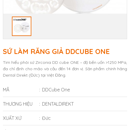
SỨ LÀM RĂNG GIẢ DDCUBE ONE
Tìm hiểu phôi sứ Zirconia DD cube ONE – độ bền uốn >1250 MPa,
đa chỉ định cho mão và cầu đến 14 đơn vị. Sản phẩm chính hãng
Dental Direkt (Đức) tại Việt Đăng.
MÃ
DDCube One
THƯƠNG HIỆU
DENTALDIREKT
XUẤT XỨ
Đức