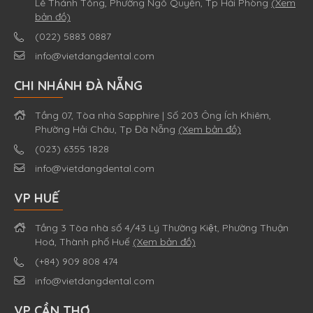
Lê Thánh Tông, Phường Ngô Quyền, Tp Hải Phòng
(Xem
bản đồ)
(022) 5883 0887
info@vietdangdental.com
CHI NHÁNH ĐÀ NẴNG
Tầng 07, Tòa nhà Sapphire | Số 203 Ông Ích Khiêm,
Phường Hải Châu, Tp Đà Nẵng
(Xem bản đồ)
(023) 6355 1828
info@vietdangdental.com
VP HUẾ
Tầng 3 Tòa nhà số 4/43 Lý Thường Kiệt, Phường Thuận
Hoá, Thành phố Huế
(Xem bản đồ)
(+84) 909 808 474
info@vietdangdental.com
VP CẦN THƠ