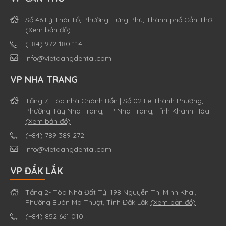
Số 46 Lý Thái Tổ, Phường Hưng Phú, Thành phố Cần Thơ
(Xem bản đồ)
(+84) 972 180 114
info@vietdangdental.com
VP NHA TRANG
Tầng 7, Tòa nhà Chánh Bổn | Số 02 Lê Thành Phương,
Phường Tây Nha Trang, TP Nha Trang, Tỉnh Khánh Hòa
(Xem bản đồ)
(+84) 789 389 272
info@vietdangdental.com
VP ĐẮK LẮK
Tầng 2- Tòa Nhà Đất Tỷ |198 Nguyễn Thị Minh Khai,
Phường Buôn Ma Thuột, Tỉnh Đắk Lắk
(Xem bản đồ)
(+84) 852 661 010