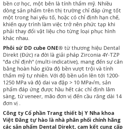
bền cơ học, một bên là tính thẩm mỹ. Nhiều
dòng sản phẩm trên thị trường chỉ đáp ứng tốt
một trong hai yếu tố, hoặc có chỉ định hạn chế,
khiến quy trình làm việc trở nên phức tạp khi
phải thay đổi vật liệu cho từng loại phục hình
khác nhau.
Phôi sứ DD cube ONE®
từ thương hiệu Dental
Direkt (Đức) ra đời là giải pháp Zirconia 4Y-TZP
"đa chỉ định" (multi-indicative), mang đến sự cân
bằng hoàn hảo giữa độ bền vượt trội và tính
thẩm mỹ tự nhiên. Với độ bền uốn lên tới 1200-
1250 MPa và độ dai va đập > 10 MPa√m, sản
phẩm đáp ứng được hầu hết các chỉ định lâm
sàng, từ veneer, mão đơn vị đến cầu răng dài 14
đơn vị .
Công ty Cổ phần Trang thiết bị Y Nha khoa
Việt Đăng tự hào là nhà phân phối chính hãng
các sản phẩm Dental Direkt, cam kết cung cấp