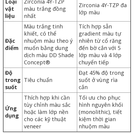
Loại
Zirconia 4Y-TZP
Zirconia 4Y-TZP đa
vật
màu trắng đồng
lớp màu
liệu
nhất
Màu trắng tinh
Tích hợp sẵn
khiết, có thể
gradient màu tự
Đặc
nhuộm màu theo ý
nhiên từ cổ răng
điểm
muốn bằng dung
đến bờ cắn với 5
dịch màu DD Shade
lớp màu và 4 lớp
Concept®
chuyển tiếp
Độ
Đạt 45% độ trong
trong
Tiêu chuẩn
suốt ở vùng rìa
suốt
cắn
Thích hợp khi cần
Tối ưu cho phục
tùy chỉnh màu sắc
hình nguyên khối
Ứng
hoặc làm lớp nền
(monolithic), tiết
dụng
cho các kỹ thuật
kiệm thời gian
veneer
nhuộm màu