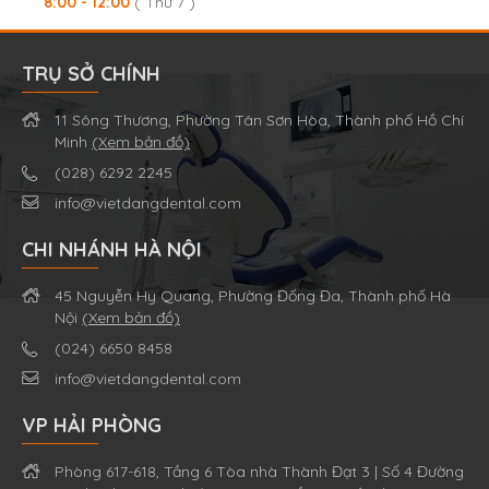
8:00 - 12:00
( Thứ 7 )
TRỤ SỞ CHÍNH
11 Sông Thương, Phường Tân Sơn Hòa, Thành phố Hồ Chí
Minh
(Xem bản đồ)
(028) 6292 2245
info@vietdangdental.com
CHI NHÁNH HÀ NỘI
45 Nguyễn Hy Quang, Phường Đống Đa, Thành phố Hà
Nội
(Xem bản đồ)
(024) 6650 8458
info@vietdangdental.com
VP HẢI PHÒNG
Phòng 617-618, Tầng 6 Tòa nhà Thành Đạt 3 | Số 4 Đường