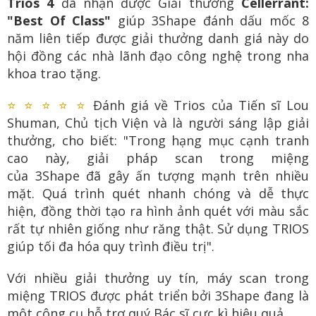
Trios 4
đã nhận được
Giải thưởng
Cellerrant:
"Best Of Class"
giúp 3Shape đánh dấu mốc 8
năm liên tiếp được giải thưởng danh giá này do
hội đồng các nhà lãnh đạo công nghệ trong nha
khoa trao tặng.
⭐
⭐
⭐
⭐
⭐
Đánh giá về Trios của
Tiến sĩ Lou
Shuman, Chủ tịch Viện và là người sáng lập giải
thưởng, cho biết: "Trong hạng mục cạnh tranh
cao này, giải pháp scan trong miệng
của 3Shape đã gây ấn tượng mạnh trên nhiều
mặt. Quá trình quét nhanh chóng và dễ thực
hiện, đồng thời tạo ra hình ảnh quét với màu sắc
rất tự nhiên giống như răng thật. Sử dụng TRIOS
giúp tối đa hóa quy trình điều trị".
Với nhiều giải thưởng uy tín, máy scan trong
miệng TRIOS được phát triển bởi 3Shape đang là
một công cụ hỗ trợ quý Bác sĩ cực kì hiệu quả.