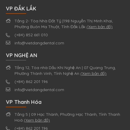
VP ĐẮK LẮK
Tầng 2- Tòa Nhà Đất Tỷ |198 Nguyễn Thị Minh Khai,
Phường Buôn Ma Thuột, Tỉnh Đắk Lắk
(Xem bản đồ)
(+84) 852 661 010
info@vietdangdental.com
VP NGHỆ AN
Tầng 12, Tòa nhà Dầu Khí Nghệ An | 07 Quang Trung,
Phường Thành Vinh, Tỉnh Nghệ An
(Xem bản đồ)
(+84) 862 201 196
info@vietdangdental.com
VP Thanh Hóa
Tầng 5 | 09 Hạc Thành, Phường Hạc Thành, Tỉnh Thanh
Hoá
(Xem bản đồ)
(+84) 862 201 196