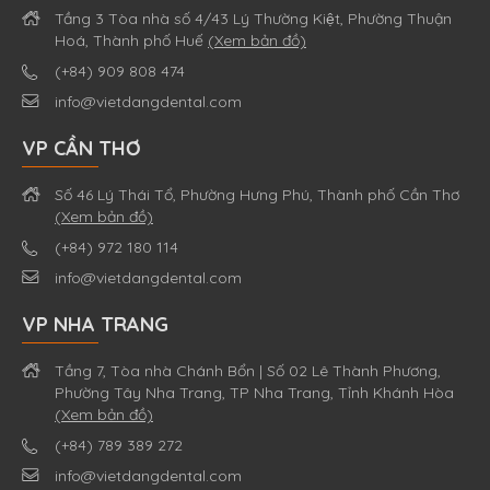
Tầng 3 Tòa nhà số 4/43 Lý Thường Kiệt, Phường Thuận
Hoá, Thành phố Huế
(Xem bản đồ)
(+84) 909 808 474
info@vietdangdental.com
VP CẦN THƠ
Số 46 Lý Thái Tổ, Phường Hưng Phú, Thành phố Cần Thơ
(Xem bản đồ)
(+84) 972 180 114
info@vietdangdental.com
VP NHA TRANG
Tầng 7, Tòa nhà Chánh Bổn | Số 02 Lê Thành Phương,
Phường Tây Nha Trang, TP Nha Trang, Tỉnh Khánh Hòa
(Xem bản đồ)
(+84) 789 389 272
info@vietdangdental.com