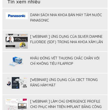
Tin xem nhiều
DANH SÁCH NHA KHOA BÁN MÁY TĂM NƯỚC
PANASONIC
[ WEBINAR ] ỨNG DỤNG CỦA SILVER DIAMINE
FLUORIDE (SDF) TRONG NHA KHOA XÂM LẤN
TỐI THIỂU
KHÂU ĐÓNG VẾT THƯƠNG CHẮC CHẮN VỚI
CHỈ KHÔNG TIÊU FILAPROP
[WEBINAR] ỨNG DỤNG CỦA CBCT TRONG
RĂNG HÀM MẶT
[ WEBINAR ] LÀM CHỦ EMERGENCE PROFILE
CHO PHỤC HÌNH TRÊN IMPLANT BẰNG CÔNG