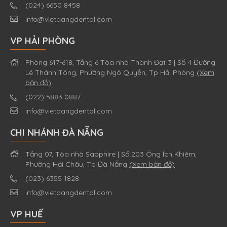
(024) 6650 8458
info@vietdangdental.com
VP HẢI PHÒNG
Phòng 617-618, Tầng 6 Tòa nhà Thành Đạt 3 | Số 4 Đường
Lê Thánh Tông, Phường Ngô Quyền, Tp Hải Phòng
(Xem
bản đồ)
(022) 5883 0887
info@vietdangdental.com
CHI NHÁNH ĐÀ NẴNG
Tầng 07, Tòa nhà Sapphire | Số 203 Ông Ích Khiêm,
Phường Hải Châu, Tp Đà Nẵng
(Xem bản đồ)
(023) 6355 1828
info@vietdangdental.com
VP HUẾ