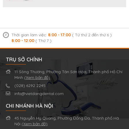
CỤ SỐ
Thời gian làm việc:
8:00 - 17:00
( Từ thứ 2 đến thứ 6 )
8:00 - 12:00
( Thứ 7 )
TRỤ SỞ CHÍNH
11 Sông Thương, Phường Tân Sơn Hòa, Thành phố Hồ Chí
Minh
(Xem bản đồ)
(028) 6292 2245
info@vietdangdental.com
CHI NHÁNH HÀ NỘI
45 Nguyễn Hy Quang, Phường Đống Đa, Thành phố Hà
Nội
(Xem bản đồ)