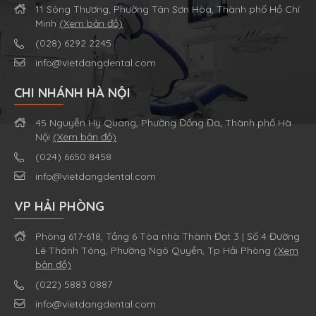
11 Sông Thương, Phường Tân Sơn Hòa, Thành phố Hồ Chí
Minh
(Xem bản đồ)
(028) 6292 2245
info@vietdangdental.com
CHI NHÁNH HÀ NỘI
45 Nguyễn Hy Quang, Phường Đống Đa, Thành phố Hà
Nội
(Xem bản đồ)
(024) 6650 8458
info@vietdangdental.com
VP HẢI PHÒNG
Phòng 617-618, Tầng 6 Tòa nhà Thành Đạt 3 | Số 4 Đường
Lê Thánh Tông, Phường Ngô Quyền, Tp Hải Phòng
(Xem
bản đồ)
(022) 5883 0887
info@vietdangdental.com