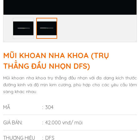
MŨI KHOAN NHA KHOA (TRỤ
THẲNG ĐẦU NHỌN DFS)
Mũi khoan nha khoa trụ thẳng đầu nhọn với đa dạng kích thước
đường kính và độ mịn kim cương, phù hợp cho các yêu cầu lâm
sàng khác nhau.
MÃ
304
GIÁ BÁN:
42.000 vnđ/ mũi
THƯƠNG HIỆU
DFS