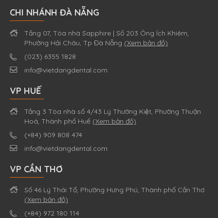
CHI NHÁNH ĐÀ NẴNG
Tầng 07, Tòa nhà Sapphire | Số 203 Ông Ích Khiêm,
Phường Hải Châu, Tp Đà Nẵng
(Xem bản đồ)
(023) 6355 1828
info@vietdangdental.com
VP HUẾ
Tầng 3 Tòa nhà số 4/43 Lý Thường Kiệt, Phường Thuận
Hoá, Thành phố Huế
(Xem bản đồ)
(+84) 909 808 474
info@vietdangdental.com
VP CẦN THƠ
Số 46 Lý Thái Tổ, Phường Hưng Phú, Thành phố Cần Thơ
(Xem bản đồ)
(+84) 972 180 114