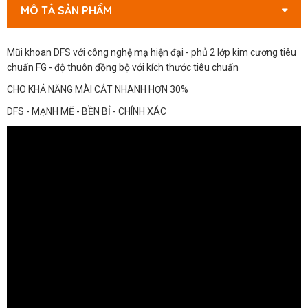
MÔ TẢ SẢN PHẨM
Mũi khoan DFS với công nghệ mạ hiện đại - phủ 2 lớp kim cương tiêu
chuẩn FG - độ thuôn đồng bộ với kích thước tiêu chuẩn
CHO KHẢ NĂNG MÀI CẮT NHANH HƠN 30%
DFS - MẠNH MẼ - BỀN BỈ - CHÍNH XÁC