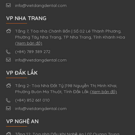
info@vietdangdental.com
VP NHA TRANG
Tầng 7, Tòa nhà Chánh Bổn | Số 02 Lê Thành Phương,
Phường Tây Nha Trang, TP Nha Trang, Tỉnh Khánh Hòa
(Xem bản đồ)
(+84) 789 389 272
info@vietdangdental.com
VP ĐẮK LẮK
Tầng 2- Tòa Nhà Đất Tỷ |198 Nguyễn Thị Minh Khai,
Phường Buôn Ma Thuột, Tỉnh Đắk Lắk
(Xem bản đồ)
(+84) 852 661 010
info@vietdangdental.com
VP NGHỆ AN
Tầng 12, Tòa nhà Dầu Khí Nghệ An | 07 Quang Trung,