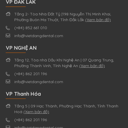
VP ĐẮK LẮK
Tầng 2- Tòa Nhà Đất Tỷ |198 Nguyễn Thị Minh Khai,
Phường Buôn Ma Thuột, Tỉnh Đắk Lắk
(Xem bản đồ)
(+84) 852 661 010
info@vietdangdental.com
VP NGHỆ AN
Tầng 12, Tòa nhà Dầu Khí Nghệ An | 07 Quang Trung,
Phường Thành Vinh, Tỉnh Nghệ An
(Xem bản đồ)
(+84) 862 201 196
info@vietdangdental.com
VP Thanh Hóa
Tầng 5 | 09 Hạc Thành, Phường Hạc Thành, Tỉnh Thanh
Hoá
(Xem bản đồ)
(+84) 862 201 196
info@vietdangdental.com