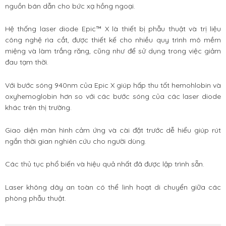
nguồn bán dẫn cho bức xạ hồng ngoại.
Hệ thống laser diode Epic™ X là thiết bị phẫu thuật và trị liệu
công nghệ rìa cắt, được thiết kế cho nhiều quy trình mô mềm
miệng và làm trắng răng, cũng như để sử dụng trong việc giảm
đau tạm thời.
Với bước sóng 940nm của Epic X giúp hấp thu tốt hemohlobin và
oxyhemoglobin hơn so với các bước sóng của các laser diode
khác trên thị trường.
Giao diện màn hình cảm ứng và cài đặt trước dễ hiểu giúp rút
ngắn thời gian nghiên cứu cho người dùng.
Các thủ tục phổ biến và hiệu quả nhất đã được lập trình sẵn.
Laser không dây an toàn có thể linh hoạt di chuyển giữa các
phòng phẫu thuật.