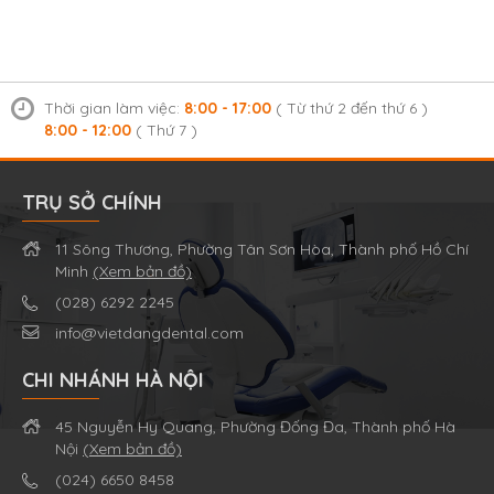
Thời gian làm việc:
8:00 - 17:00
( Từ thứ 2 đến thứ 6 )
8:00 - 12:00
( Thứ 7 )
TRỤ SỞ CHÍNH
11 Sông Thương, Phường Tân Sơn Hòa, Thành phố Hồ Chí
Minh
(Xem bản đồ)
(028) 6292 2245
info@vietdangdental.com
CHI NHÁNH HÀ NỘI
45 Nguyễn Hy Quang, Phường Đống Đa, Thành phố Hà
Nội
(Xem bản đồ)
(024) 6650 8458