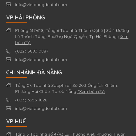
info@vietdangdental.com
VP HẢI PHÒNG
Phòng 617-618, Tầng 6 Tòa nhà Thành Đạt 3 | Số 4 Đường
Lê Thánh Tông, Phường Ngô Quyền, Tp Hải Phòng
(Xem
bản đồ)
(022) 5883 0887
info@vietdangdental.com
CHI NHÁNH ĐÀ NẴNG
Tầng 07, Tòa nhà Sapphire | Số 203 Ông Ích Khiêm,
Phường Hải Châu, Tp Đà Nẵng
(Xem bản đồ)
(023) 6355 1828
info@vietdangdental.com
VP HUẾ
Tầng 3 Tòa nhà số 4/43 Lý Thường Kiệt, Phường Thuận