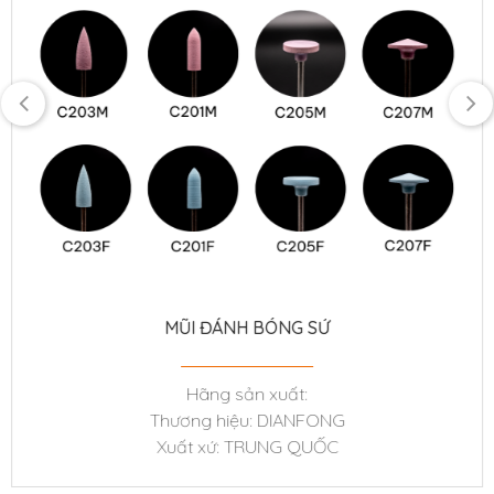
MŨI ĐÁNH BÓNG SỨ
Hãng sản xuất:
Thương hiệu: DIANFONG
Xuất xứ: TRUNG QUỐC