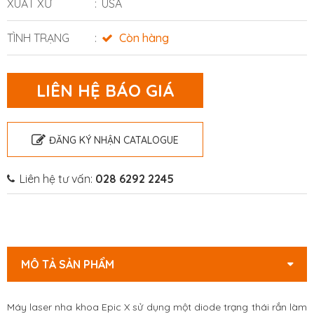
XUẤT XỨ
USA
TÌNH TRẠNG
Còn hàng
LIÊN HỆ BÁO GIÁ
ĐĂNG KÝ NHẬN CATALOGUE
Liên hệ tư vấn:
028 6292 2245
MÔ TẢ SẢN PHẨM
Máy laser nha khoa Epic X sử dụng một diode trạng thái rắn làm