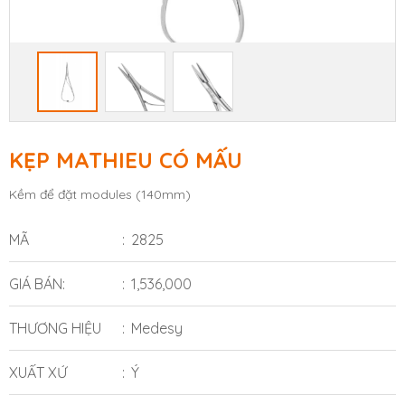
KẸP MATHIEU CÓ MẤU
Kềm để đặt modules (140mm)
MÃ
2825
GIÁ BÁN:
1,536,000
THƯƠNG HIỆU
Medesy
XUẤT XỨ
Ý