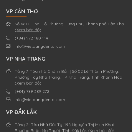
VP CẦN THƠ
Số 46 Lý Thái Tổ, Phường Hưng Phú, Thành phố Cần Thơ
(Xem bản đồ)
(+84) 972 180 114
info@vietdangdental.com
VP NHA TRANG
Tầng 7, Tòa nhà Chánh Bổn | Số 02 Lê Thành Phương,
Phường Tây Nha Trang, TP Nha Trang, Tỉnh Khánh Hòa
(Xem bản đồ)
(+84) 789 389 272
info@vietdangdental.com
VP ĐẮK LẮK
Tầng 2- Tòa Nhà Đất Tỷ |198 Nguyễn Thị Minh Khai,
Phường Buôn Ma Thuột, Tỉnh Đắk Lắk
(Xem bản đồ)