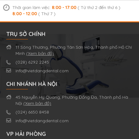
Thời gian làm việc:
8:00 - 17:00
( Từ thứ 2 đến thứ 6 )
8:00 - 12:00
( Thứ 7 )
TRỤ SỞ CHÍNH
11 Sông Thương, Phường Tân Sơn Hòa, Thành phố Hồ Chí
Minh
(Xem bản đồ)
(028) 6292 2245
info@vietdangdental.com
CHI NHÁNH HÀ NỘI
45 Nguyễn Hy Quang, Phường Đống Đa, Thành phố Hà
Nội
(Xem bản đồ)
(024) 6650 8458
info@vietdangdental.com
VP HẢI PHÒNG