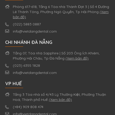
Phòng 617-618, Tầng 6 Tòa nhà Thành Đạt 3 | Số 4 Đường
Lê Thánh Tông, Phường Ngô Quyền, Tp Hải Phòng
(Xem
bản đồ)
(022) 5883 0887
info@vietdangdental.com
CHI NHÁNH ĐÀ NẴNG
Tầng 07, Tòa nhà Sapphire | Số 203 Ông Ích Khiêm,
Phường Hải Châu, Tp Đà Nẵng
(Xem bản đồ)
(023) 6355 1828
info@vietdangdental.com
VP HUẾ
Tầng 3 Tòa nhà số 4/43 Lý Thường Kiệt, Phường Thuận
Hoá, Thành phố Huế
(Xem bản đồ)
(+84) 909 808 474
info@vietdangdental.com