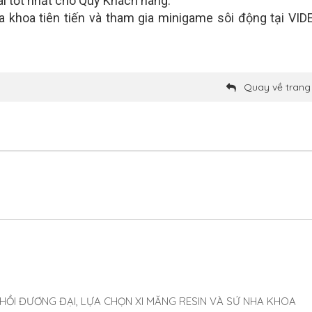
ãi tốt nhất cho Quý Khách hàng.
a khoa tiên tiến và tham gia minigame sôi động tại VI
Quay về trang
 HỒI ĐƯƠNG ĐẠI, LỰA CHỌN XI MĂNG RESIN VÀ SỨ NHA KHOA