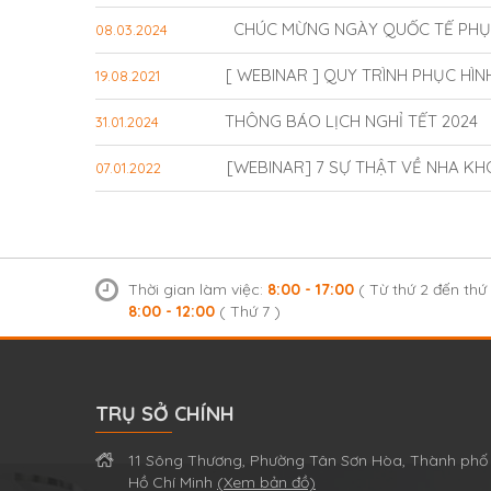
CHÚC MỪNG NGÀY QUỐC TẾ PHỤ
08.03.2024
[ WEBINAR ] QUY TRÌNH PHỤC HÌN
19.08.2021
THÔNG BÁO LỊCH NGHỈ TẾT 2024
31.01.2024
[WEBINAR] 7 SỰ THẬT VỀ NHA KH
07.01.2022
Thời gian làm việc:
8:00 - 17:00
( Từ thứ 2 đến thứ 
8:00 - 12:00
( Thứ 7 )
TRỤ SỞ CHÍNH
11 Sông Thương, Phường Tân Sơn Hòa, Thành phố
Hồ Chí Minh
(Xem bản đồ)