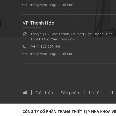
info@vietdangdental.com
VP Thanh Hóa
Tầng 5 | 09 Hạc Thành, Phường Hạc Thành, Tỉnh
Thanh Hoá
(Xem bản đồ)
(+84) 862 201 196
info@vietdangdental.com
Giới thiệu
Sản phẩm
Tin Tức
Thư
CÔNG TY CỔ PHẦN TRANG THIẾT BỊ Y NHA KHOA V