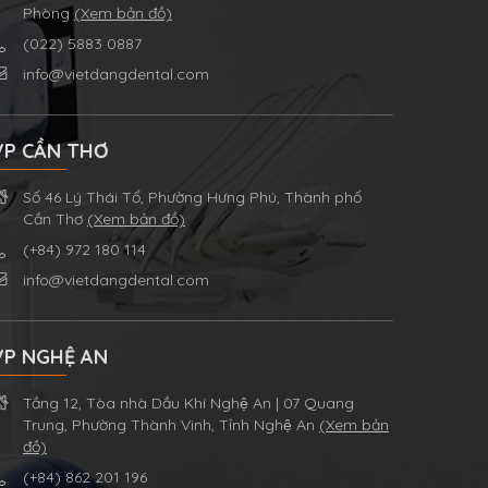
Phòng
(Xem bản đồ)
(022) 5883 0887
info@vietdangdental.com
VP CẦN THƠ
Số 46 Lý Thái Tổ, Phường Hưng Phú, Thành phố
Cần Thơ
(Xem bản đồ)
(+84) 972 180 114
info@vietdangdental.com
VP NGHỆ AN
Tầng 12, Tòa nhà Dầu Khí Nghệ An | 07 Quang
Trung, Phường Thành Vinh, Tỉnh Nghệ An
(Xem bản
đồ)
(+84) 862 201 196