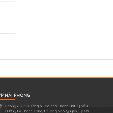
VP HẢI PHÒNG
Phòng 617-618, Tầng 6 Tòa nhà Thành Đạt 3 | Số 4
Đường Lê Thánh Tông, Phường Ngô Quyền, Tp Hải