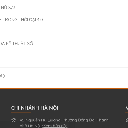
 NỮ 8/3
H TRONG THỜI ĐẠI 4.0
OA KỸ THUẬT SỐ
6 )
CHI NHÁNH HÀ NỘI
45 Nguyễn Hy Quang, Phường Đống Đa, Thành
phố Hà Nội
(Xem bản đồ)