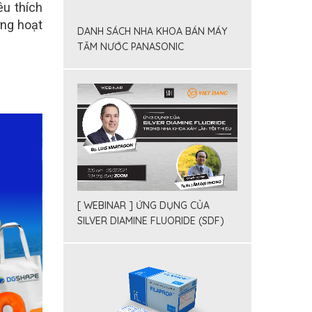
êu thích
ững hoạt
DANH SÁCH NHA KHOA BÁN MÁY
TĂM NƯỚC PANASONIC
[ WEBINAR ] ỨNG DỤNG CỦA
SILVER DIAMINE FLUORIDE (SDF)
TRONG NHA KHOA XÂM LẤN TỐI
THIỂU