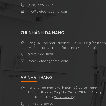
(028) 6292 2245
info@vietdangdental.com
CHI NHÁNH ĐÀ NẴNG
Tầng 07, Tòa nhà Sapphire | Số 203 Ông Ích Khiê
Phường Hải Châu, Tp Đà Nẵng
(Xem bản đồ)
(023) 6355 1828
info@vietdangdental.com
VP NHA TRANG
Tầng 7, Tòa nhà Chánh Bổn | Số 02 Lê Thành
Phương, Phường Tây Nha Trang, TP Nha Trang,
Tỉnh Khánh Hòa
(Xem bản đồ)
(+84) 789 389 272