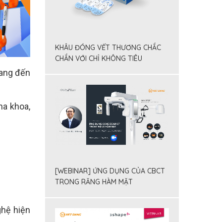
KHÂU ĐÓNG VẾT THƯƠNG CHẮC
CHẮN VỚI CHỈ KHÔNG TIÊU
FILAPROP
mang đến
ha khoa,
[WEBINAR] ỨNG DỤNG CỦA CBCT
TRONG RĂNG HÀM MẶT
ghệ hiện