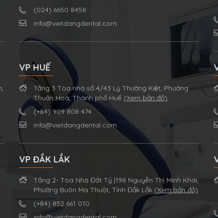
(024) 6650 8458
info@vietdangdental.com
VP HUẾ
m,
Tầng 3 Tòa nhà số 4/43 Lý Thường Kiệt, Phường
Thuận Hoá, Thành phố Huế
(Xem bản đồ)
(+84) 909 808 474
info@vietdangdental.com
VP ĐẮK LẮK
Tầng 2- Tòa Nhà Đất Tỷ |198 Nguyễn Thị Minh Khai,
Phường Buôn Ma Thuột, Tỉnh Đắk Lắk
(Xem bản đồ)
(+84) 852 661 010
info@vietdangdental.com