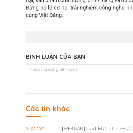
đại, sản phẩm chất lượng, chính hãng và ưu đ
Đừng bỏ lỡ cơ hội trải nghiệm công nghệ nh
cùng Việt Đăng.
BÌNH LUẬN CỦA BẠN
Các tin khác
[WEBINAR] JUST BOND IT - PHỤC
24.08.2021