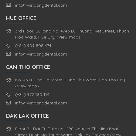
info@vietdangdental.com
HUE OFFICE
3rd Floor, Building No. 4/43 Ly Thuong Kiet Street, Thuan
Hoa Ward, Hue City
(View map)
(+84) 909 808 474
info@vietdangdental.com
CAN THO OFFICE
No. 46 Ly Thai To Street, Hung Phu Ward, Can Tho City
(View map)
(+84) 972 180 114
info@vietdangdental.com
DAK LAK OFFICE
Floor 2 - Dat Ty Building | 198 Nguyen Thi Minh Khai
Street, Buon Ma Thuot Ward, Dak Lak Province
(View