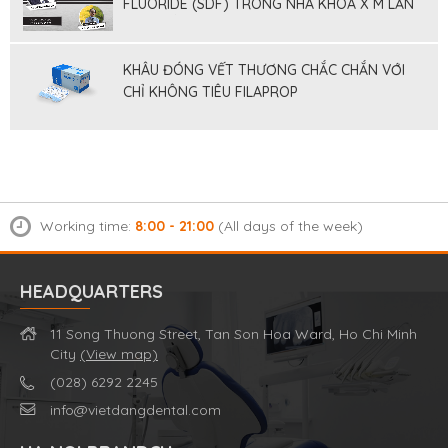
FLUORIDE (SDF) TRONG NHA KHOA X M LẤN
TỐI THIỂU
KHÂU ĐÓNG VẾT THƯƠNG CHẮC CHẮN VỚI
CHỈ KHÔNG TIÊU FILAPROP
Working time:
8:00 - 21:00
(All days of the week)
HEADQUARTERS
11 Song Thuong Street, Tan Son Hoa Ward, Ho Chi Minh
City
(View map)
(028) 6292 2245
info@vietdangdental.com