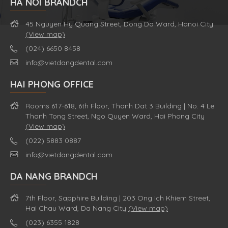
HA NOI BRANDCH
45 Nguyen Hy Quang Street, Dong Da Ward, Hanoi City
(View map)
(024) 6650 8458
info@vietdangdental.com
HAI PHONG OFFICE
Rooms 617-618, 6th Floor, Thanh Dat 3 Building | No. 4 Le
Thanh Tong Street, Ngo Quyen Ward, Hai Phong City
(View map)
(022) 5883 0887
info@vietdangdental.com
DA NANG BRANDCH
7th Floor, Sapphire Building | 203 Ong Ich Khiem Street,
Hai Chau Ward, Da Nang City
(View map)
(023) 6355 1828