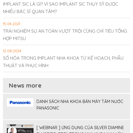
IMPLANT SIC LÀ GÌ? VÌ SAO IMPLANT SIC THỤY SỸ ĐƯỢC
NHIỀU BÁC SĨ QUAN TÂM?
15.04.2021
TRẢI NGHIỆM SỰ AN TOÀN VƯỢT TRỘI CÙNG CHỈ TIÊU TỔNG
HỢP MITSU
12.08.2024
SỐ HÓA TRONG IMPLANT NHA KHOA TỪ KẾ HOẠCH, PHẪU
THUẬT VÀ PHỤC HÌNH
News more
DANH SÁCH NHA KHOA BÁN MÁY TĂM NƯỚC
PANASONIC
[ WEBINAR ] ỨNG DỤNG CỦA SILVER DIAMINE