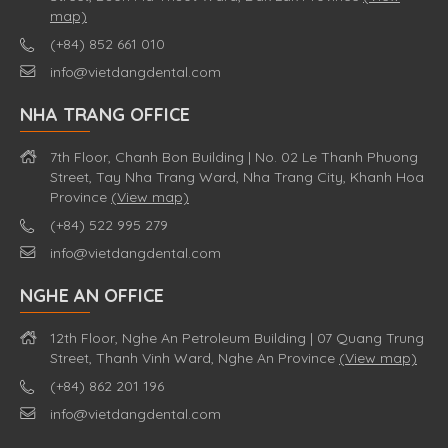
map)
(+84) 852 661 010
info@vietdangdental.com
NHA TRANG OFFICE
7th Floor, Chanh Bon Building | No. 02 Le Thanh Phuong
Street, Tay Nha Trang Ward, Nha Trang City, Khanh Hoa
Province
(View map)
(+84) 522 995 279
info@vietdangdental.com
NGHE AN OFFICE
12th Floor, Nghe An Petroleum Building | 07 Quang Trung
Street, Thanh Vinh Ward, Nghe An Province
(View map)
(+84) 862 201 196
info@vietdangdental.com