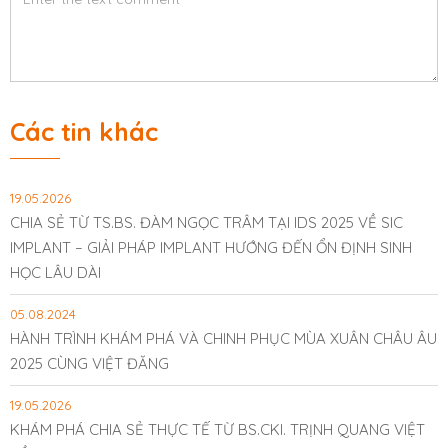
Các tin khác
19.05.2026
CHIA SẺ TỪ TS.BS. ĐÀM NGỌC TRÂM TẠI IDS 2025 VỀ SIC
IMPLANT – GIẢI PHÁP IMPLANT HƯỚNG ĐẾN ỔN ĐỊNH SINH
HỌC LÂU DÀI
05.08.2024
HÀNH TRÌNH KHÁM PHÁ VÀ CHINH PHỤC MÙA XUÂN CHÂU ÂU
2025 CÙNG VIỆT ĐĂNG
19.05.2026
KHÁM PHÁ CHIA SẺ THỰC TẾ TỪ BS.CKI. TRỊNH QUANG VIỆT