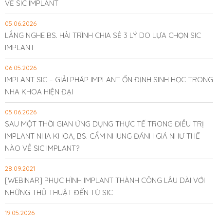
VỀ SIC IMPLANT
05.06.2026
LẮNG NGHE BS. HẢI TRÌNH CHIA SẺ 3 LÝ DO LỰA CHỌN SIC
IMPLANT
06.05.2026
IMPLANT SIC – GIẢI PHÁP IMPLANT ỔN ĐỊNH SINH HỌC TRONG
NHA KHOA HIỆN ĐẠI
05.06.2026
SAU MỘT THỜI GIAN ỨNG DỤNG THỰC TẾ TRONG ĐIỀU TRỊ
IMPLANT NHA KHOA, BS. CẨM NHUNG ĐÁNH GIÁ NHƯ THẾ
NÀO VỀ SIC IMPLANT?
28.09.2021
[WEBINAR] PHỤC HÌNH IMPLANT THÀNH CÔNG LÂU DÀI VỚI
NHỮNG THỦ THUẬT ĐẾN TỪ SIC
19.05.2026