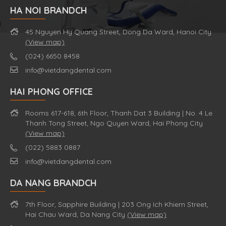
HA NOI BRANDCH
45 Nguyen Hy Quang Street, Dong Da Ward, Hanoi City
(View map)
(024) 6650 8458
info@vietdangdental.com
HAI PHONG OFFICE
Rooms 617-618, 6th Floor, Thanh Dat 3 Building | No. 4 Le
Thanh Tong Street, Ngo Quyen Ward, Hai Phong City
(View map)
(022) 5883 0887
info@vietdangdental.com
DA NANG BRANDCH
7th Floor, Sapphire Building | 203 Ong Ich Khiem Street,
Hai Chau Ward, Da Nang City
(View map)