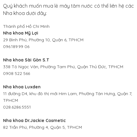
Quý khách muốn mua lẻ máy tăm nước có thể liên hệ các
Nha khoa dưới đây:
Thành phố Hồ Chí Minh
Nha khoa Mỹ Lợi
29 Bình Phú, Phường 10, Quận 6, TPHCM
096.189.99 06
Nha khoa Sài Gòn S.T
338 Tô Ngọc Vân, Phường Tam Phú, Quận Thủ Đức, TPHCM
0908 522 566
Nha khoa Luxden
11 đường D4, khu đô thị mới Him Lam, Phường Tân Hưng, Quận 7,
TPHCM
028.6286.5551
Nha khoa Dr.Jackie Cosmetic
82 Trần Phú, Phường 4, Quận 5, TPHCM