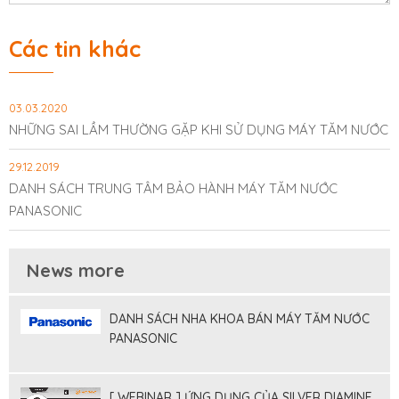
Các tin khác
03.03.2020
NHỮNG SAI LẦM THƯỜNG GẶP KHI SỬ DỤNG MÁY TĂM NƯỚC
29.12.2019
DANH SÁCH TRUNG TÂM BẢO HÀNH MÁY TĂM NƯỚC
PANASONIC
News more
DANH SÁCH NHA KHOA BÁN MÁY TĂM NƯỚC
PANASONIC
[ WEBINAR ] ỨNG DỤNG CỦA SILVER DIAMINE