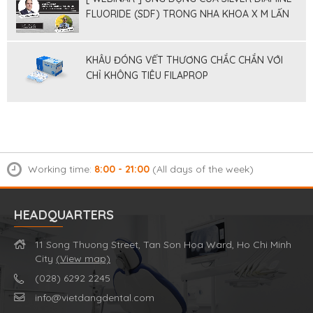
FLUORIDE (SDF) TRONG NHA KHOA X M LẤN
TỐI THIỂU
KHÂU ĐÓNG VẾT THƯƠNG CHẮC CHẮN VỚI
CHỈ KHÔNG TIÊU FILAPROP
Working time:
8:00 - 21:00
(All days of the week)
HEADQUARTERS
11 Song Thuong Street, Tan Son Hoa Ward, Ho Chi Minh
City
(View map)
(028) 6292 2245
info@vietdangdental.com