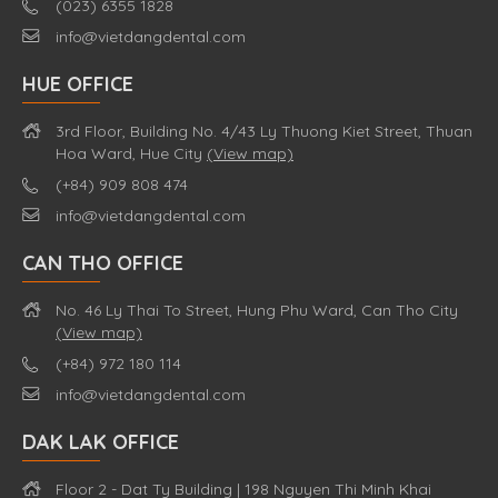
(023) 6355 1828
info@vietdangdental.com
HUE OFFICE
3rd Floor, Building No. 4/43 Ly Thuong Kiet Street, Thuan
Hoa Ward, Hue City
(View map)
(+84) 909 808 474
info@vietdangdental.com
CAN THO OFFICE
No. 46 Ly Thai To Street, Hung Phu Ward, Can Tho City
(View map)
(+84) 972 180 114
info@vietdangdental.com
DAK LAK OFFICE
Floor 2 - Dat Ty Building | 198 Nguyen Thi Minh Khai