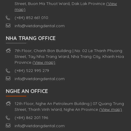
Street, Buon Ma Thuot Ward, Dak Lak Province
(View
map)
(+84) 852 661 010
info@vietdangdental.com
NHA TRANG OFFICE
7th Floor, Chanh Bon Building | No. 02 Le Thanh Phuong
Street, Tay Nha Trang Ward, Nha Trang City, Khanh Hoa
Province
(View map)
(+84) 522 995 279
info@vietdangdental.com
NGHE AN OFFICE
12th Floor, Nghe An Petroleum Building | 07 Quang Trung
Street, Thanh Vinh Ward, Nghe An Province
(View map)
(+84) 862 201 196
info@vietdangdental.com