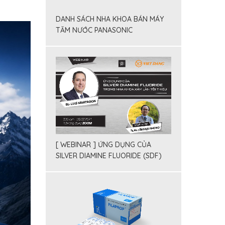
DANH SÁCH NHA KHOA BÁN MÁY
TĂM NƯỚC PANASONIC
[ WEBINAR ] ỨNG DỤNG CỦA
SILVER DIAMINE FLUORIDE (SDF)
TRONG NHA KHOA X M LẤN TỐI
THIỂU