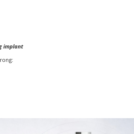
g implant
rong: