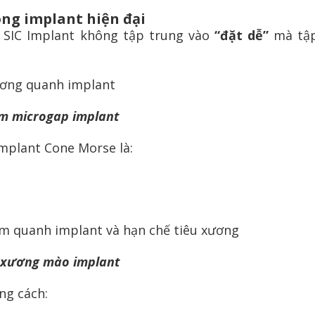
rong implant hiện đại
, SIC Implant không tập trung vào
“đặt dễ”
mà tập
xương quanh implant
iảm microgap implant
mplant Cone Morse là:
iêm quanh implant và hạn chế tiêu xương
n xương mào implant
ng cách: