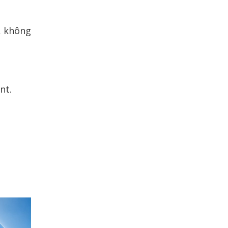
, không
nt.