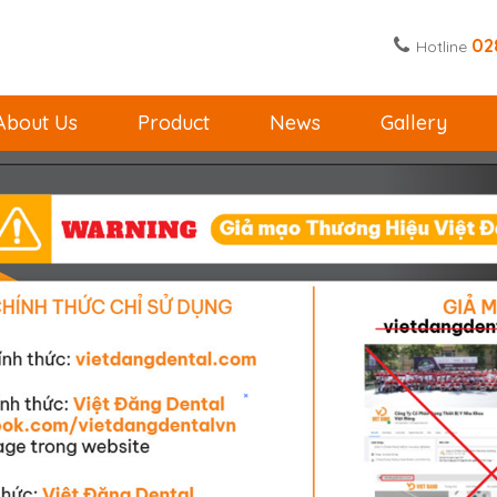
02
Hotline
About Us
Product
News
Gallery