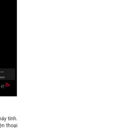
áy tính.
ện thoại