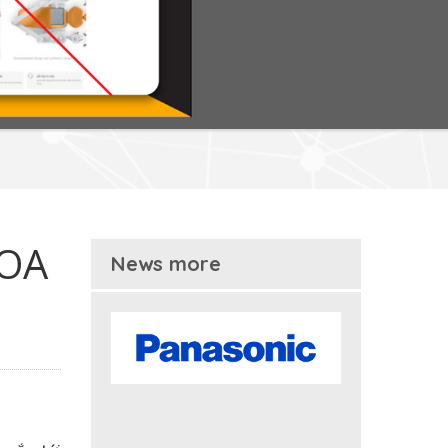
HOA
News more