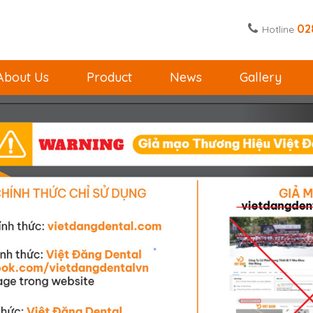
02
Hotline
About Us
Product
News
Gallery