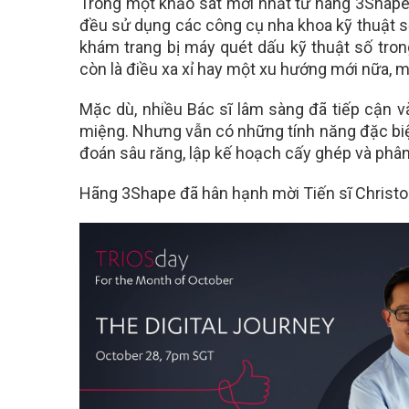
Trong một khảo sát mới nhất từ hãng 3Shape
đều sử dụng các công cụ nha khoa kỹ thuật số
khám trang bị máy quét dấu kỹ thuật số tro
còn là điều xa xỉ hay một xu hướng mới nữa, m
Mặc dù
,
nhiều Bác sĩ lâm sàng
đã tiếp cận v
miệng
. N
hưng vẫn có những tính
năng đặc biệ
đoán sâu răng, lập kế hoạch cấy ghép và phân
Hãng 3Shape đã hân hạnh mời
Tiến sĩ Christ