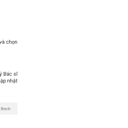
 và chọn
ý Bác sĩ
cập nhật
Back