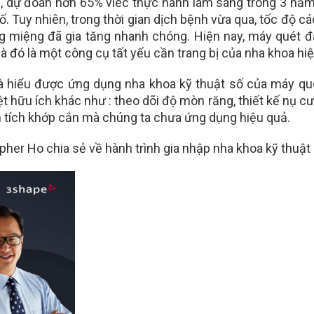
, dự đoán hơn 65% viêc thực hành lâm sàng trong 3 năm
. Tuy nhiên, trong thời gian dịch bệnh vừa qua, tốc độ c
ng miệng đã gia tăng nhanh chóng. Hiện nay, máy quét 
à đó là một công cụ tất yếu cần trang bị của nha khoa hiệ
à
hiểu được
ứng dụng nha khoa kỹ thuật số của
máy qué
t hữu ích khác như
: theo dõi độ mòn răng, thiết kế nụ cư
 tích khớp cắn
mà chúng ta chưa ứng dụng hiệu quả.
opher Ho chia sẻ về hành trình gia nhập nha khoa kỹ thuật