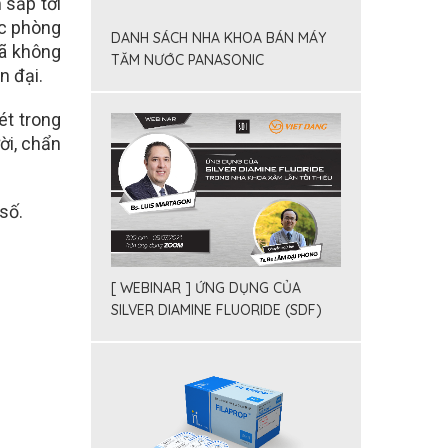
 sắp tới
ác phòng
DANH SÁCH NHA KHOA BÁN MÁY
đã không
TĂM NƯỚC PANASONIC
n đại.
t trong
ời, chẩn
 số
.
[ WEBINAR ] ỨNG DỤNG CỦA
SILVER DIAMINE FLUORIDE (SDF)
TRONG NHA KHOA X M LẤN TỐI
THIỂU