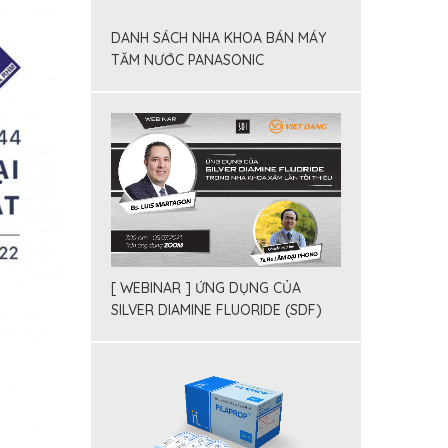
DANH SÁCH NHA KHOA BÁN MÁY
TĂM NƯỚC PANASONIC
[ WEBINAR ] ỨNG DỤNG CỦA
SILVER DIAMINE FLUORIDE (SDF)
TRONG NHA KHOA X M LẤN TỐI
THIỂU