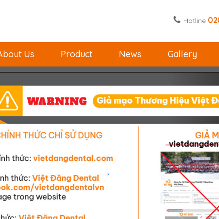
02
Hotline
About Us
Product
News
Gallery