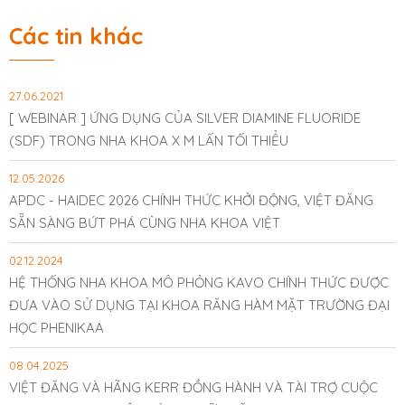
Các tin khác
27.06.2021
[ WEBINAR ] ỨNG DỤNG CỦA SILVER DIAMINE FLUORIDE
(SDF) TRONG NHA KHOA X M LẤN TỐI THIỂU
12.05.2026
APDC - HAIDEC 2026 CHÍNH THỨC KHỞI ĐỘNG, VIỆT ĐĂNG
SẴN SÀNG BỨT PHÁ CÙNG NHA KHOA VIỆT
02.12.2024
HỆ THỐNG NHA KHOA MÔ PHỎNG KAVO CHÍNH THỨC ĐƯỢC
ĐƯA VÀO SỬ DỤNG TẠI KHOA RĂNG HÀM MẶT TRƯỜNG ĐẠI
HỌC PHENIKAA
08.04.2025
VIỆT ĐĂNG VÀ HÃNG KERR ĐỒNG HÀNH VÀ TÀI TRỢ CUỘC