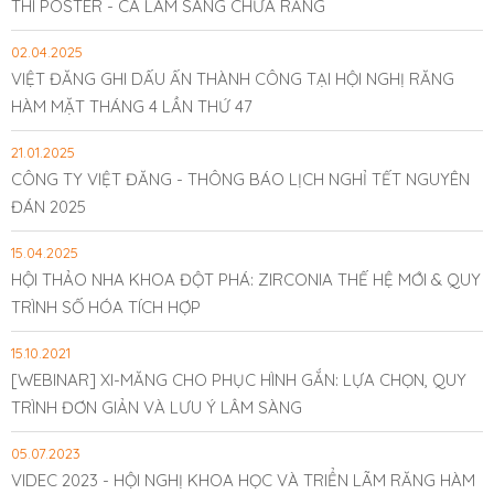
THI POSTER - CA LÂM SÀNG CHỮA RĂNG
02.04.2025
VIỆT ĐĂNG GHI DẤU ẤN THÀNH CÔNG TẠI HỘI NGHỊ RĂNG
HÀM MẶT THÁNG 4 LẦN THỨ 47
21.01.2025
CÔNG TY VIỆT ĐĂNG - THÔNG BÁO LỊCH NGHỈ TẾT NGUYÊN
ĐÁN 2025
15.04.2025
HỘI THẢO NHA KHOA ĐỘT PHÁ: ZIRCONIA THẾ HỆ MỚI & QUY
TRÌNH SỐ HÓA TÍCH HỢP
15.10.2021
[WEBINAR] XI-MĂNG CHO PHỤC HÌNH GẮN: LỰA CHỌN, QUY
TRÌNH ĐƠN GIẢN VÀ LƯU Ý LÂM SÀNG
05.07.2023
VIDEC 2023 - HỘI NGHỊ KHOA HỌC VÀ TRIỂN LÃM RĂNG HÀM