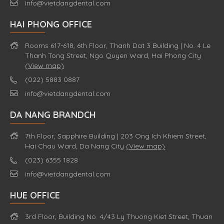
info@vietdangdental.com
HAI PHONG OFFICE
Rooms 617-618, 6th Floor, Thanh Dat 3 Building | No. 4 Le
Thanh Tong Street, Ngo Quyen Ward, Hai Phong City
(View map)
(022) 5883 0887
info@vietdangdental.com
DA NANG BRANDCH
7th Floor, Sapphire Building | 203 Ong Ich Khiem Street,
Hai Chau Ward, Da Nang City
(View map)
(023) 6355 1828
info@vietdangdental.com
HUE OFFICE
3rd Floor, Building No. 4/43 Ly Thuong Kiet Street, Thuan