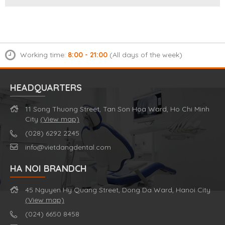
Working time:
8:00 - 21:00
(All days of the week)
HEADQUARTERS
11 Song Thuong Street, Tan Son Hoa Ward, Ho Chi Minh
City
(View map)
(028) 6292 2245
info@vietdangdental.com
HA NOI BRANDCH
45 Nguyen Hy Quang Street, Dong Da Ward, Hanoi City
(View map)
(024) 6650 8458