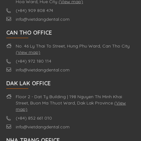
Hoa Ward, Hue City
(View map)
(+84) 909 808 474
info@vietdangdental.com
CAN THO OFFICE
No. 46 Ly Thai To Street, Hung Phu Ward, Can Tho City
(View map)
(+84) 972 180 114
info@vietdangdental.com
DAK LAK OFFICE
Floor 2 - Dat Ty Building | 198 Nguyen Thi Minh Khai
Street, Buon Ma Thuot Ward, Dak Lak Province
(View
map)
(+84) 852 661 010
info@vietdangdental.com
NHA TRANG OFFICE