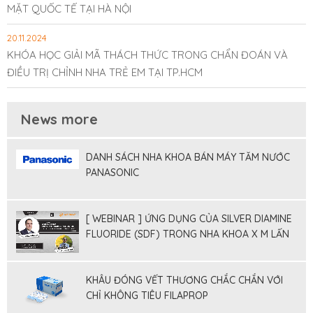
MẶT QUỐC TẾ TẠI HÀ NỘI
20.11.2024
KHÓA HỌC GIẢI MÃ THÁCH THỨC TRONG CHẨN ĐOÁN VÀ
ĐIỀU TRỊ CHỈNH NHA TRẺ EM TẠI TP.HCM
News more
DANH SÁCH NHA KHOA BÁN MÁY TĂM NƯỚC
PANASONIC
[ WEBINAR ] ỨNG DỤNG CỦA SILVER DIAMINE
FLUORIDE (SDF) TRONG NHA KHOA X M LẤN
TỐI THIỂU
KHÂU ĐÓNG VẾT THƯƠNG CHẮC CHẮN VỚI
CHỈ KHÔNG TIÊU FILAPROP