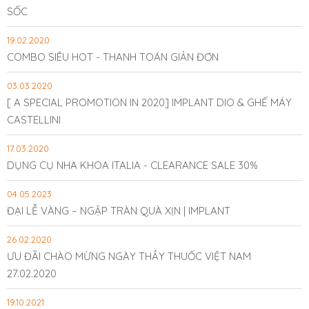
SỐC
19.02.2020
COMBO SIÊU HOT - THANH TOÁN GIẢN ĐƠN
03.03.2020
[ A SPECIAL PROMOTION IN 2020] IMPLANT DIO & GHẾ MÁY
CASTELLINI
17.03.2020
DỤNG CỤ NHA KHOA ITALIA - CLEARANCE SALE 30%
04.05.2023
​ĐẠI LỄ VÀNG – NGẬP TRÀN QUÀ XỊN | IMPLANT
26.02.2020
ƯU ĐÃI CHÀO MỪNG NGÀY THẦY THUỐC VIỆT NAM
27.02.2020
19.10.2021