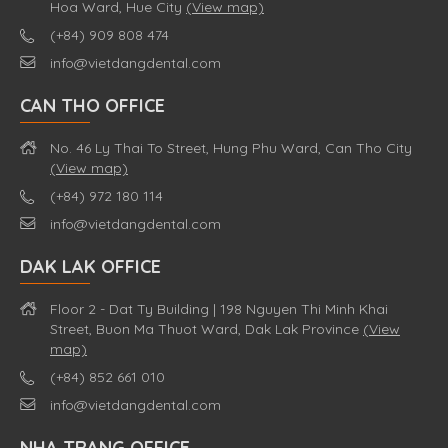
Hoa Ward, Hue City
(View map)
(+84) 909 808 474
info@vietdangdental.com
CAN THO OFFICE
No. 46 Ly Thai To Street, Hung Phu Ward, Can Tho City
(View map)
(+84) 972 180 114
info@vietdangdental.com
DAK LAK OFFICE
Floor 2 - Dat Ty Building | 198 Nguyen Thi Minh Khai
Street, Buon Ma Thuot Ward, Dak Lak Province
(View
map)
(+84) 852 661 010
info@vietdangdental.com
NHA TRANG OFFICE