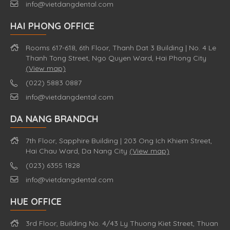
info@vietdangdental.com
HAI PHONG OFFICE
Rooms 617-618, 6th Floor, Thanh Dat 3 Building | No. 4 Le
Thanh Tong Street, Ngo Quyen Ward, Hai Phong City
(View map)
(022) 5883 0887
info@vietdangdental.com
DA NANG BRANDCH
7th Floor, Sapphire Building | 203 Ong Ich Khiem Street,
Hai Chau Ward, Da Nang City
(View map)
(023) 6355 1828
info@vietdangdental.com
HUE OFFICE
3rd Floor, Building No. 4/43 Ly Thuong Kiet Street, Thuan