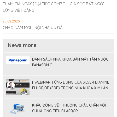
THAM GIA NGAY [ĐẠI TIỆC COMBO – GIÁ SỐC BẤT NGỜ]
CÙNG VIỆT ĐĂNG
20.02.2020
CHÀO NĂM MỚI - NỘI NHA ƯU ĐÃI
News more
DANH SÁCH NHA KHOA BÁN MÁY TĂM NƯỚC
PANASONIC
[ WEBINAR ] ỨNG DỤNG CỦA SILVER DIAMINE
FLUORIDE (SDF) TRONG NHA KHOA X M LẤN
TỐI THIỂU
KHÂU ĐÓNG VẾT THƯƠNG CHẮC CHẮN VỚI
CHỈ KHÔNG TIÊU FILAPROP