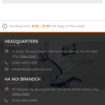
Working time:
8:00 - 21:00
(All days of the week)
HEADQUARTERS
11 Song Thuong Street, Tan Son Hoa Ward, Ho Chi Minh
City
(View map)
(028) 6292 2245
info@vietdangdental.com
HA NOI BRANDCH
45 Nguyen Hy Quang Street, Dong Da Ward, Hanoi City
(View map)
(024) 6650 8458