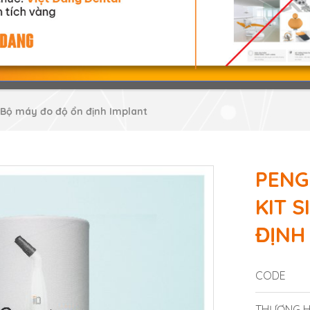
- Bộ máy đo độ ổn định Implant
PENG
KIT S
ĐỊNH
CODE
THƯƠNG H