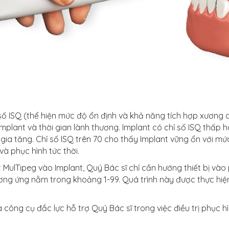
 số ISQ (thể hiện mức độ ổn định và khả năng tích hợp xương 
 Implant và thời gian lành thương. Implant có chỉ số ISQ thấ
 gia tăng. Chỉ số ISQ trên 70 cho thấy Implant vững ổn với 
và phục hình tức thời.
t MulTipeg vào Implant, Quý Bác sĩ chỉ cần hướng thiết bị vào
ng ứng nằm trong khoảng 1-99. Quá trình này được thực hiện c
 công cụ đắc lực hỗ trợ Quý Bác sĩ trong việc điều trị phục h