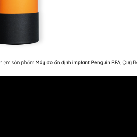
 nghiệm sản phẩm
Máy đo ổn định implant Penguin RFA
, Quý B