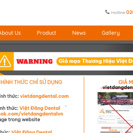
02
Hotline
About Us
Product
News
Gallery