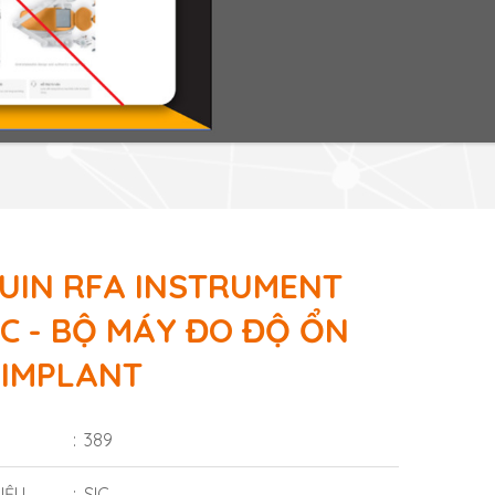
UIN RFA INSTRUMENT
IC - BỘ MÁY ĐO ĐỘ ỔN
 IMPLANT
389
IỆU
SIC