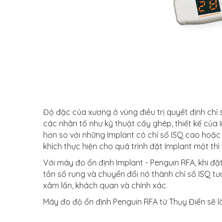
Độ đặc của xương ở vùng điều trị quyết định chỉ
các nhân tố như kỹ thuật cấy ghép, thiết kế của
hơn so với những Implant có chỉ số ISQ cao hoặc
khích thực hiện cho quá trình đặt Implant một thì 
Với máy đo ổn định Implant - Penguin RFA, khi đặ
tần số rung và chuyển đổi nó thành chỉ số ISQ tươ
xâm lấn, khách quan và chính xác.
Máy đo độ ổn định Penguin RFA từ Thụy Điển sẽ là