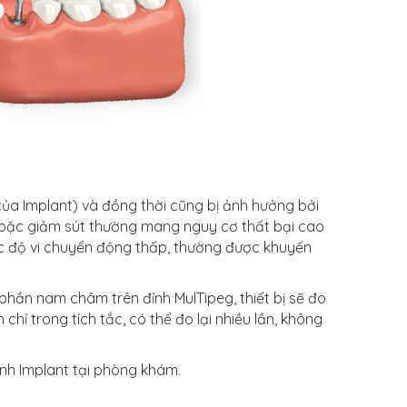
của Implant) và đồng thời cũng bị ảnh hưởng bởi
p hoặc giảm sút thường mang nguy cơ thất bại cao
mức độ vi chuyển động thấp, thường được khuyến
 phần nam châm trên đỉnh MulTipeg, thiết bị sẽ đo
hỉ trong tích tắc, có thể đo lại nhiều lần, không
ình Implant tại phòng khám.