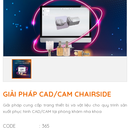
GIẢI PHÁP CAD/CAM CHAIRSIDE
Giải pháp cung cấp trang thiết bị và vật liệu cho quy trình sản
xuất phục hình CAD/CAM tại phòng khám nha khoa
CODE
365