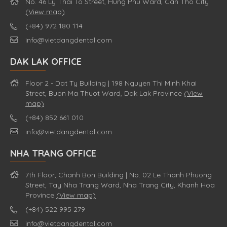
No. 46 Ly Thai To Street, Hung Phu Ward, Can Tho City
(View map)
(+84) 972 180 114
info@vietdangdental.com
DAK LAK OFFICE
Floor 2 - Dat Ty Building | 198 Nguyen Thi Minh Khai
Street, Buon Ma Thuot Ward, Dak Lak Province
(View
map)
(+84) 852 661 010
info@vietdangdental.com
NHA TRANG OFFICE
7th Floor, Chanh Bon Building | No. 02 Le Thanh Phuong
Street, Tay Nha Trang Ward, Nha Trang City, Khanh Hoa
Province
(View map)
(+84) 522 995 279
info@vietdangdental.com