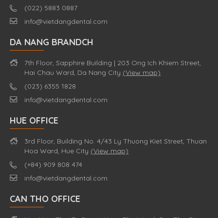
(022) 5883 0887
info@vietdangdental.com
DA NANG BRANDCH
7th Floor, Sapphire Building | 203 Ong Ich Khiem Street,
Hai Chau Ward, Da Nang City
(View map)
(023) 6355 1828
info@vietdangdental.com
HUE OFFICE
3rd Floor, Building No. 4/43 Ly Thuong Kiet Street, Thuan
Hoa Ward, Hue City
(View map)
(+84) 909 808 474
info@vietdangdental.com
CAN THO OFFICE