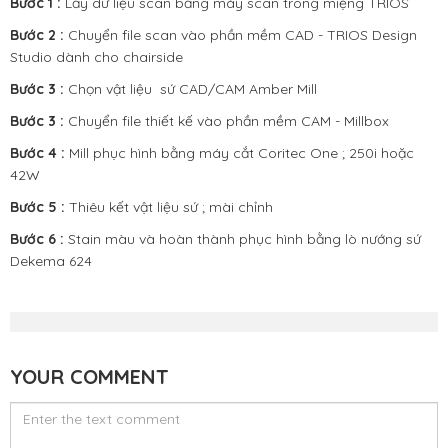
Bước 1 :
Lấy dữ liệu scan bằng
máy scan trong miệng TRIOS
Bước 2 :
Chuyển file scan vào phần mềm CAD - TRIOS Design
Studio dành cho chairside
Bước 3 :
Chọn vật liệu sứ CAD/CAM
Amber Mill
Bước 3 :
Chuyển file thiết kế vào phần mềm CAM - Millbox
Bước 4 :
Mill phục hình bằng máy cắt Coritec One ; 250i hoặc
42W
Bước 5 :
Thiêu kết vật liệu sứ ; mài chỉnh
Bước 6 :
Stain màu và hoàn thành phục hình bằng
lò nướng sứ
Dekema 624
YOUR COMMENT