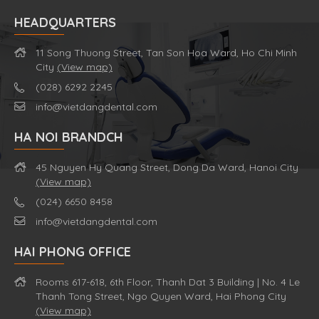
HEADQUARTERS
11 Song Thuong Street, Tan Son Hoa Ward, Ho Chi Minh
City
(View map)
(028) 6292 2245
info@vietdangdental.com
HA NOI BRANDCH
45 Nguyen Hy Quang Street, Dong Da Ward, Hanoi City
(View map)
(024) 6650 8458
info@vietdangdental.com
HAI PHONG OFFICE
Rooms 617-618, 6th Floor, Thanh Dat 3 Building | No. 4 Le
Thanh Tong Street, Ngo Quyen Ward, Hai Phong City
(View map)